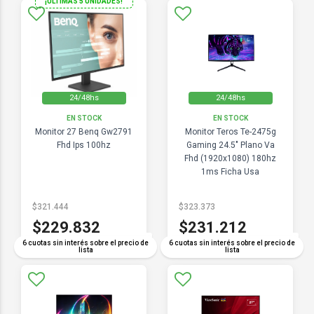
¡ULTIMAS 5 UNIDADES!
24/48hs
24/48hs
EN STOCK
EN STOCK
Monitor 27 Benq Gw2791
Monitor Teros Te-2475g
Fhd Ips 100hz
Gaming 24.5" Plano Va
Fhd (1920x1080) 180hz
1ms Ficha Usa
$321.444
$323.373
$229.832
$231.212
COMPARAR
COMPARAR
6 cuotas sin interés sobre el precio de
6 cuotas sin interés sobre el precio de
lista
lista