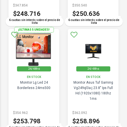
$347.854
$350.540
$248.716
$250.636
COMPARAR
COMPARAR
6 cuotas sin interés sobre el precio de
6 cuotas sin interés sobre el precio de
lista
lista
¡ULTIMAS 5 UNIDADES!
24/48hs
24/48hs
EN STOCK
EN STOCK
Monitor Lg Led 24
Monitor Asus Tuf Gaming
Borderless 24ms500
Vg249ql3a-j 23.8" Ips Full
Hd (1920x1080) 180hz
1ms
$354.962
$362.092
$253.798
$258.896
COMPARAR
COMPARAR