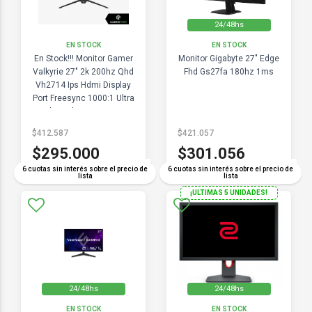
24/48hs
EN STOCK
EN STOCK
En Stock!!! Monitor Gamer
Monitor Gigabyte 27" Edge
Valkyrie 27" 2k 200hz Qhd
Fhd Gs27fa 180hz 1ms
Vh2714 Ips Hdmi Display
Port Freesync 1000:1 Ultra
Slim Hdr 400 G-sync
Compatible
$412.587
$421.057
$295.000
$301.056
COMPARAR
COMPARAR
6 cuotas sin interés sobre el precio de
6 cuotas sin interés sobre el precio de
lista
lista
¡ULTIMAS 5 UNIDADES!
24/48hs
24/48hs
EN STOCK
EN STOCK