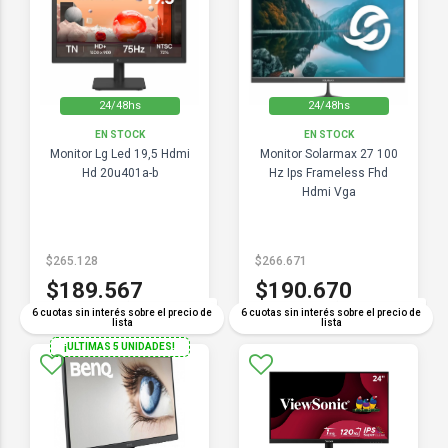
24/48hs
24/48hs
EN STOCK
EN STOCK
Monitor Lg Led 19,5 Hdmi
Monitor Solarmax 27 100
Hd 20u401a-b
Hz Ips Frameless Fhd
Hdmi Vga
$265.128
$266.671
$189.567
$190.670
COMPARAR
COMPARAR
6 cuotas sin interés sobre el precio de
6 cuotas sin interés sobre el precio de
lista
lista
¡ULTIMAS 5 UNIDADES!