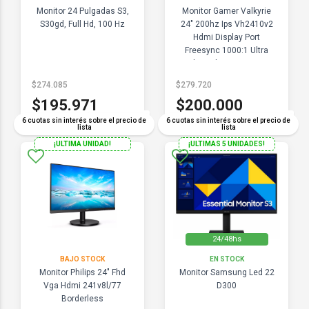
Monitor 24 Pulgadas S3,
Monitor Gamer Valkyrie
S30gd, Full Hd, 100 Hz
24" 200hz Ips Vh2410v2
Hdmi Display Port
Freesync 1000:1 Ultra
Slim Hdr 400 G-sync
$274.085
$279.720
$195.971
$200.000
COMPARAR
COMPARAR
6 cuotas sin interés sobre el precio de
6 cuotas sin interés sobre el precio de
lista
lista
¡ULTIMA UNIDAD!
¡ULTIMAS 5 UNIDADES!
24/48hs
BAJO STOCK
EN STOCK
Monitor Philips 24" Fhd
Monitor Samsung Led 22
Vga Hdmi 241v8l/77
D300
Borderless