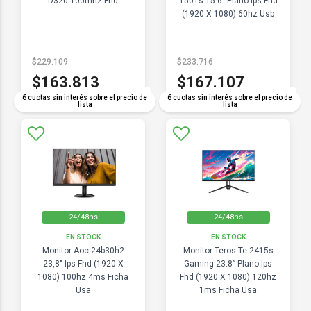
D320 100mhz Fhd
1501s 15.6" Plano Ips Fhd
(1920 X 1080) 60hz Usb
$229.109
$233.716
$163.813
$167.107
COMPARAR
COMPARAR
6 cuotas sin interés sobre el precio de
6 cuotas sin interés sobre el precio de
lista
lista
24/48hs
24/48hs
EN STOCK
EN STOCK
Monitor Aoc 24b30h2
Monitor Teros Te-2415s
23,8" Ips Fhd (1920 X
Gaming 23.8” Plano Ips
1080) 100hz 4ms Ficha
Fhd (1920 X 1080) 120hz
Usa
1ms Ficha Usa