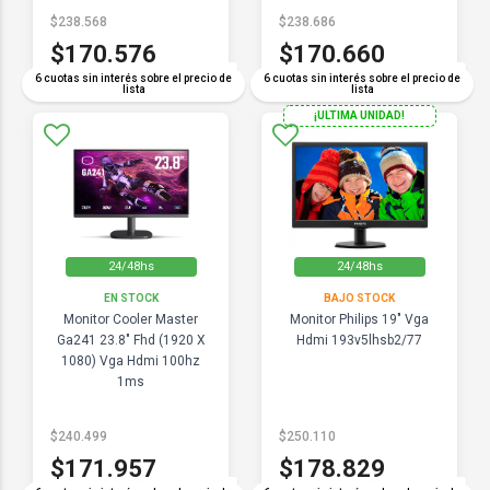
$238.568
$238.686
$170.576
$170.660
COMPARAR
COMPARAR
6 cuotas sin interés sobre el precio de
6 cuotas sin interés sobre el precio de
lista
lista
¡ULTIMA UNIDAD!
24/48hs
24/48hs
EN STOCK
BAJO STOCK
Monitor Cooler Master
Monitor Philips 19" Vga
Ga241 23.8" Fhd (1920 X
Hdmi 193v5lhsb2/77
1080) Vga Hdmi 100hz
1ms
$240.499
$250.110
$171.957
$178.829
COMPARAR
COMPARAR