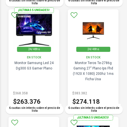
6 cuotas sin interés sobre el precio de
6 cuotas sin interés sobre el precio de
lista
lista
¡ULTIMAS 5 UNIDADES!
24/48hs
24/48hs
EN STOCK
EN STOCK
Monitor Samsung Led 24
Monitor Teros Te-2786g
Dg300 G3 Gamer Plano
Gaming 27" Plano Ips Fhd
(1920 X 1080) 200hz 1ms
Ficha Usa
$368.358
$383.382
$263.376
$274.118
COMPARAR
COMPARAR
6 cuotas sin interés sobre el precio de
6 cuotas sin interés sobre el precio de
lista
lista
¡ULTIMAS 5 UNIDADES!