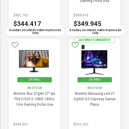
Gaming Ficha Usa
$481.702
$489.433
$344.417
$349.945
COMPARAR
COMPARAR
6 cuotas sin interés sobre el precio de
6 cuotas sin interés sobre el precio de
lista
lista
¡ULTIMAS 5 UNIDADES!
24/48hs
24/48hs
EN STOCK
EN STOCK
Monitor Aoc 27g4e 27" Ips
Monitor Samsung Led 27
Fhd (1920 X 1080) 180hz
Dg300 G3 Odyssey Gamer
1ms Gaming Ficha Usa
Plano
$494.501
$502.352