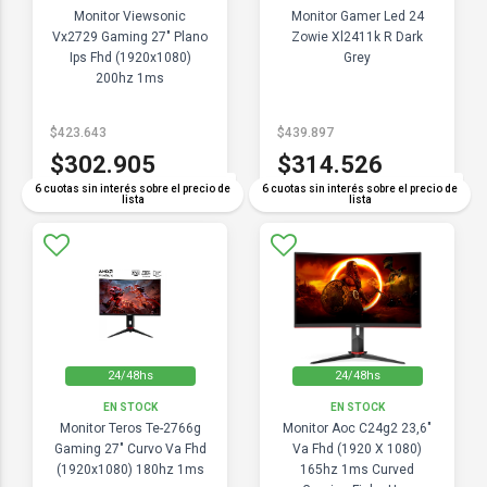
Monitor Viewsonic
Monitor Gamer Led 24
Vx2729 Gaming 27" Plano
Zowie Xl2411k R Dark
Ips Fhd (1920x1080)
Grey
200hz 1ms
$423.643
$439.897
$302.905
$314.526
COMPARAR
COMPARAR
6 cuotas sin interés sobre el precio de
6 cuotas sin interés sobre el precio de
lista
lista
24/48hs
24/48hs
EN STOCK
EN STOCK
Monitor Teros Te-2766g
Monitor Aoc C24g2 23,6"
Gaming 27" Curvo Va Fhd
Va Fhd (1920 X 1080)
(1920x1080) 180hz 1ms
165hz 1ms Curved