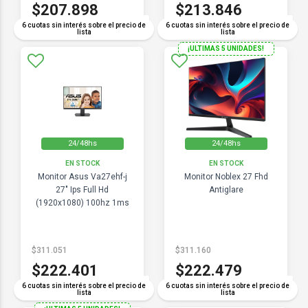
$207.898
$213.846
COMPARAR
COMPARAR
6 cuotas sin interés sobre el precio de
6 cuotas sin interés sobre el precio de
lista
lista
¡ULTIMAS 5 UNIDADES!
24/48hs
24/48hs
EN STOCK
EN STOCK
Monitor Asus Va27ehf-j
Monitor Noblex 27 Fhd
27" Ips Full Hd
Antiglare
(1920x1080) 100hz 1ms
$311.051
$311.160
$222.401
$222.479
COMPARAR
COMPARAR
6 cuotas sin interés sobre el precio de
6 cuotas sin interés sobre el precio de
lista
lista