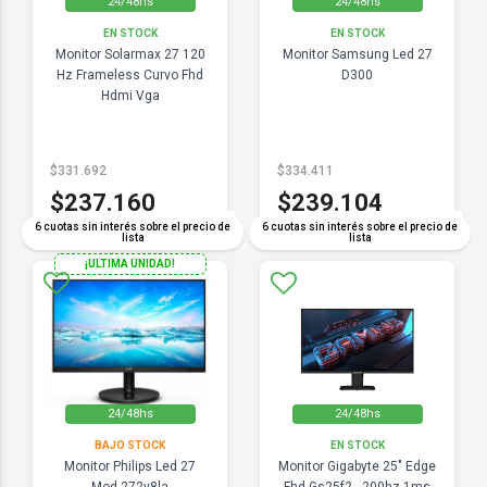
24/48hs
24/48hs
EN STOCK
EN STOCK
Monitor Solarmax 27 120
Monitor Samsung Led 27
Hz Frameless Curvo Fhd
D300
Hdmi Vga
$331.692
$334.411
$237.160
$239.104
COMPARAR
COMPARAR
6 cuotas sin interés sobre el precio de
6 cuotas sin interés sobre el precio de
lista
lista
¡ULTIMA UNIDAD!
24/48hs
24/48hs
BAJO STOCK
EN STOCK
Monitor Philips Led 27
Monitor Gigabyte 25" Edge