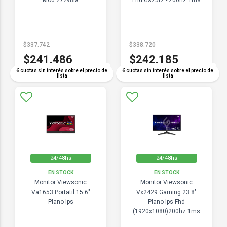
Mod 272v8la
Fhd Gs25f2 - 200hz 1ms
$337.742
$338.720
$241.486
$242.185
COMPARAR
COMPARAR
6 cuotas sin interés sobre el precio de
6 cuotas sin interés sobre el precio de
lista
lista
24/48hs
24/48hs
EN STOCK
EN STOCK
Monitor Viewsonic
Monitor Viewsonic
Va1653 Portatil 15.6"
Vx2429 Gaming 23.8"
Plano Ips
Plano Ips Fhd
(1920x1080)200hz 1ms