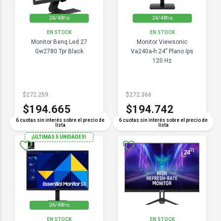
24/48hs
24/48hs
EN STOCK
EN STOCK
Monitor Benq Led 27
Monitor Viewsonic
Gw2780 Tpr Black
Va240a-h 24” Plano Ips
120 Hz
$272.259
$272.366
$194.665
$194.742
COMPARAR
COMPARAR
6 cuotas sin interés sobre el precio de
6 cuotas sin interés sobre el precio de
lista
lista
¡ULTIMAS 5 UNIDADES!
24/48hs
EN STOCK
EN STOCK