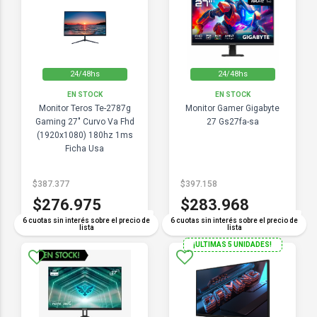
24/48hs
24/48hs
EN STOCK
EN STOCK
Monitor Teros Te-2787g
Monitor Gamer Gigabyte
Gaming 27" Curvo Va Fhd
27 Gs27fa-sa
(1920x1080) 180hz 1ms
Ficha Usa
$387.377
$397.158
$276.975
$283.968
COMPARAR
COMPARAR
6 cuotas sin interés sobre el precio de
6 cuotas sin interés sobre el precio de
lista
lista
¡ULTIMAS 5 UNIDADES!