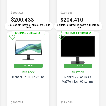
$280.326
$285.888
$200.433
$204.410
COMPARAR
COMPARAR
6 cuotas sin interés sobre el precio de
6 cuotas sin interés sobre el precio de
lista
lista
¡ULTIMAS 5 UNIDADES!
¡ULTIMAS 5 UNIDADES!
24/48hs
24/48hs
EN STOCK
EN STOCK
Monitor Hp S3 Pro 22 Fhd
Monitor 27" Asus As
Va27ehf Ips 100hz 1ms
$290.767
$299.086