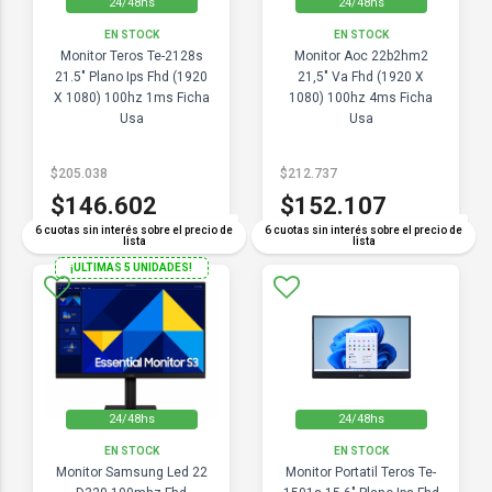
24/48hs
24/48hs
EN STOCK
EN STOCK
Monitor Teros Te-2128s
Monitor Aoc 22b2hm2
21.5" Plano Ips Fhd (1920
21,5" Va Fhd (1920 X
X 1080) 100hz 1ms Ficha
1080) 100hz 4ms Ficha
Usa
Usa
$205.038
$212.737
$146.602
$152.107
COMPARAR
COMPARAR
6 cuotas sin interés sobre el precio de
6 cuotas sin interés sobre el precio de
lista
lista
¡ULTIMAS 5 UNIDADES!
24/48hs
24/48hs
EN STOCK
EN STOCK
Monitor Samsung Led 22
Monitor Portatil Teros Te-