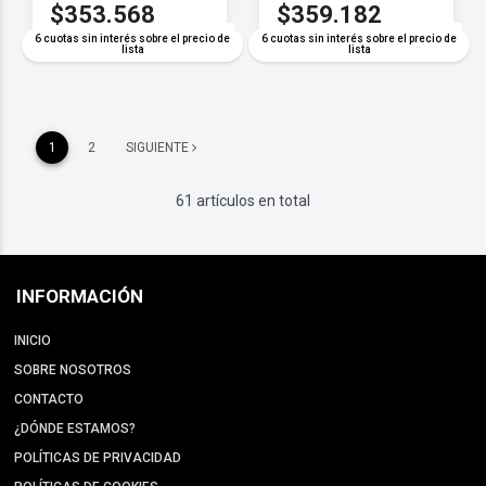
$353.568
$359.182
COMPARAR
COMPARAR
6 cuotas sin interés sobre el precio de
6 cuotas sin interés sobre el precio de
lista
lista
1
2
SIGUIENTE
61 artículos en total
INFORMACIÓN
INICIO
SOBRE NOSOTROS
CONTACTO
¿DÓNDE ESTAMOS?
POLÍTICAS DE PRIVACIDAD