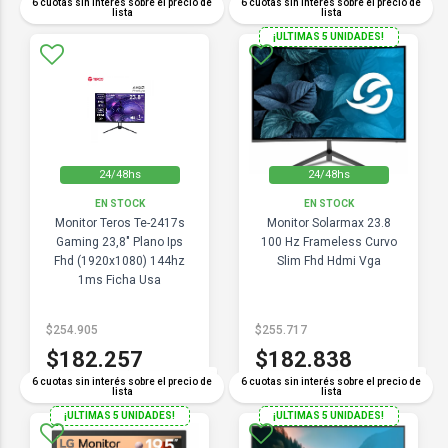
6 cuotas sin interés sobre el precio de
6 cuotas sin interés sobre el precio de
lista
lista
¡ULTIMAS 5 UNIDADES!
24/48hs
24/48hs
EN STOCK
EN STOCK
Monitor Teros Te-2417s
Monitor Solarmax 23.8
Gaming 23,8" Plano Ips
100 Hz Frameless Curvo
Fhd (1920x1080) 144hz
Slim Fhd Hdmi Vga
1ms Ficha Usa
$254.905
$255.717
$182.257
$182.838
COMPARAR
COMPARAR
6 cuotas sin interés sobre el precio de
6 cuotas sin interés sobre el precio de
lista
lista
¡ULTIMAS 5 UNIDADES!
¡ULTIMAS 5 UNIDADES!