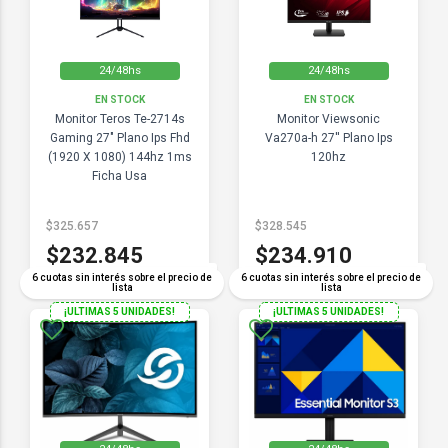
24/48hs
24/48hs
EN STOCK
EN STOCK
Monitor Teros Te-2714s
Monitor Viewsonic
Gaming 27" Plano Ips Fhd
Va270a-h 27'' Plano Ips
(1920 X 1080) 144hz 1ms
120hz
Ficha Usa
$325.657
$328.545
$232.845
$234.910
COMPARAR
COMPARAR
6 cuotas sin interés sobre el precio de
6 cuotas sin interés sobre el precio de
lista
lista
¡ULTIMAS 5 UNIDADES!
¡ULTIMAS 5 UNIDADES!