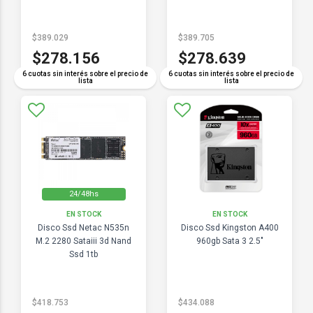
$389.029
$389.705
$278.156
$278.639
6 cuotas sin interés sobre el precio de
6 cuotas sin interés sobre el precio de
lista
lista
24/48hs
EN STOCK
EN STOCK
Disco Ssd Netac N535n
Disco Ssd Kingston A400
M.2 2280 Sataiii 3d Nand
960gb Sata 3 2.5"
Ssd 1tb
$418.753
$434.088