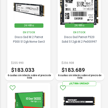
24/48hs
24/48hs
EN STOCK
EN STOCK
Disco Ssd M.2 Patriot
Disco Ssd Patriot P320
P300 512gb Nvme Gen3
Solid 512gb M.2 Pe000997
$255.990
$256.908
$183.033
$183.689
6 cuotas sin interés sobre el precio de
6 cuotas sin interés sobre el precio de
lista
lista
¡ULTIMA UNIDAD!