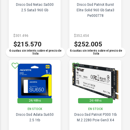
Disco Ssd Netac Sa500
Disco Ssd Patriot Burst
2.5 Sata3 960 Gb
Elite Solid 960 Gb Sata3
Pe000778
$301.496
$352.454
$215.570
$252.005
6 cuotas sin interés sobre el precio de
6 cuotas sin interés sobre el precio de
lista
lista
24/48hs
24/48hs
EN STOCK
EN STOCK
Disco Ssd Adata Su650
Disco Ssd Patriot P300 1tb
2.5 1tb
M.2 2280 Pcie Gen3 X4