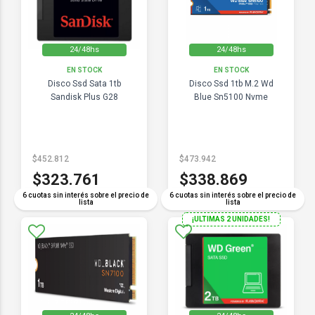
24/48hs
24/48hs
EN STOCK
EN STOCK
Disco Ssd Sata 1tb
Disco Ssd 1tb M.2 Wd
Sandisk Plus G28
Blue Sn5100 Nvme
$452.812
$473.942
$323.761
$338.869
6 cuotas sin interés sobre el precio de
6 cuotas sin interés sobre el precio de
lista
lista
¡ULTIMAS 2 UNIDADES!