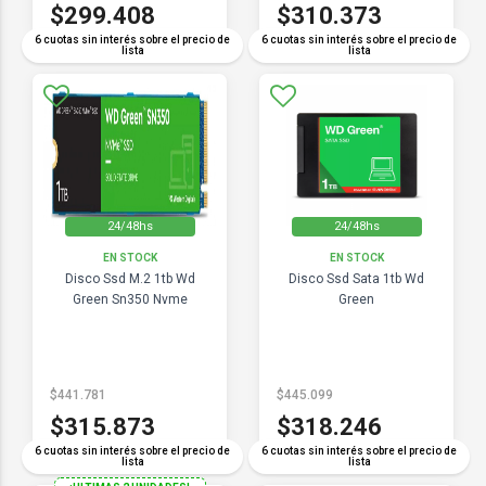
$299.408
$310.373
6 cuotas sin interés sobre el precio de
6 cuotas sin interés sobre el precio de
lista
lista
24/48hs
24/48hs
EN STOCK
EN STOCK
Disco Ssd M.2 1tb Wd
Disco Ssd Sata 1tb Wd
Green Sn350 Nvme
Green
$441.781
$445.099
$315.873
$318.246
6 cuotas sin interés sobre el precio de
6 cuotas sin interés sobre el precio de
lista
lista