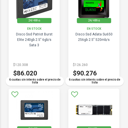
24/48hs
24/48hs
EN STOCK
EN STOCK
Disco Ssd Patriot Burst
Disco Ssd Adata Su650
Elite 240gb 2.5" 6gb/s
256gb 2.5" 520mb/s
Sata 3
$120.308
$126.260
$86.020
$90.276
6 cuotas sin interés sobre el precio de
6 cuotas sin interés sobre el precio de
lista
lista