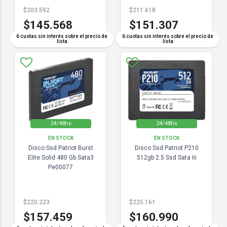
$203.592
$211.618
$145.568
$151.307
6 cuotas sin interés sobre el precio de
6 cuotas sin interés sobre el precio de
lista
lista
24/48hs
24/48hs
EN STOCK
EN STOCK
Disco Ssd Patriot Burst
Disco Ssd Patriot P210
Elite Solid 480 Gb Sata3
512gb 2.5 Ssd Sata Iii
Pe00077
$220.223
$225.161
$157.459
$160.990