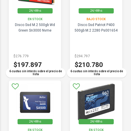
24/48hs
24/48hs
EN STOCK
BAJO STOCK
Disco Ssd M.2 500gb Wd
Disco Ssd Patriot P400
Green Sn3000 Nvme
500gb M.2 2280 Ps001654
$276.779
$294.797
$197.897
$210.780
6 cuotas sin interés sobre el precio de
6 cuotas sin interés sobre el precio de
lista
lista
24/48hs
24/48hs
EN STOCK
EN STOCK