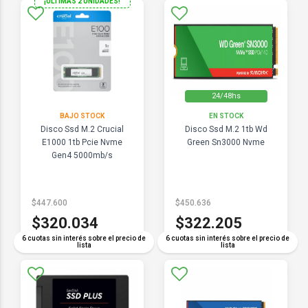
¡ULTIMAS 2 UNIDADES!
24/48hs
BAJO STOCK
EN STOCK
Disco Ssd M.2 Crucial
Disco Ssd M.2 1tb Wd
E1000 1tb Pcie Nvme
Green Sn3000 Nvme
Gen4 5000mb/s
$447.600
$450.636
$320.034
$322.205
6 cuotas sin interés sobre el precio de
6 cuotas sin interés sobre el precio de
lista
lista