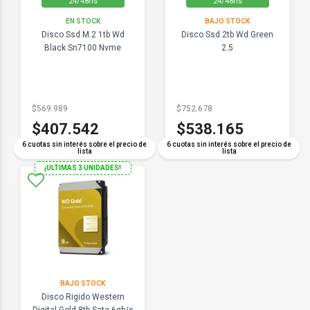
24/48hs
24/48hs
EN STOCK
BAJO STOCK
Disco Ssd M.2 1tb Wd
Disco Ssd 2tb Wd Green
Black Sn7100 Nvme
2.5
$569.989
$752.678
$407.542
$538.165
6 cuotas sin interés sobre el precio de
6 cuotas sin interés sobre el precio de
lista
lista
¡ULTIMAS 3 UNIDADES!
BAJO STOCK
Disco Rigido Western