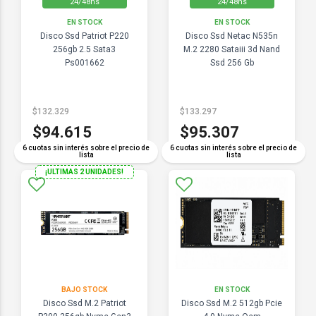
24/48hs
24/48hs
EN STOCK
EN STOCK
Disco Ssd Patriot P220
Disco Ssd Netac N535n
256gb 2.5 Sata3
M.2 2280 Sataiii 3d Nand
Ps001662
Ssd 256 Gb
$132.329
$133.297
$94.615
$95.307
6 cuotas sin interés sobre el precio de
6 cuotas sin interés sobre el precio de
lista
lista
¡ULTIMAS 2 UNIDADES!
BAJO STOCK
EN STOCK
Disco Ssd M.2 Patriot
Disco Ssd M.2 512gb Pcie