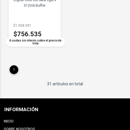
Digital Gold 8tb Sata 6gb/s
512mb Buffer
$1.058.091
$756.535
6 cuotas sin interés sobre el precio de
lista
1
31 artículos en total
INFORMACIÓN
INICIO
SOBRE NOSOTROS