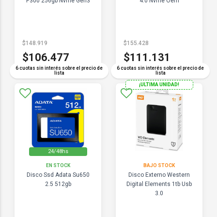
P300 256gb Nvme Gen3
4.0 Nvme Oem
$148.919
$155.428
$106.477
$111.131
6 cuotas sin interés sobre el precio de
6 cuotas sin interés sobre el precio de
lista
lista
¡ULTIMA UNIDAD!
24/48hs
EN STOCK
BAJO STOCK
Disco Ssd Adata Su650
Disco Externo Western
2.5 512gb
Digital Elements 1tb Usb
3.0