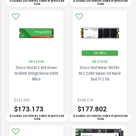
6 cuotas sin interés sobre el precio de
6 cuotas sin interés sobre el precio de
lista
lista
24/48hs
EN STOCK
EN STOCK
Disco Ssd M.2 Wd Green
Disco Ssd Netac N535n
Sn3000 500gb Nvme 5000
M.2 2280 Sataiii 3d Nand
Mb/s
Ssd 512 Gb
$242.200
$248.674
$173.173
$177.802
6 cuotas sin interés sobre el precio de
6 cuotas sin interés sobre el precio de
lista
lista