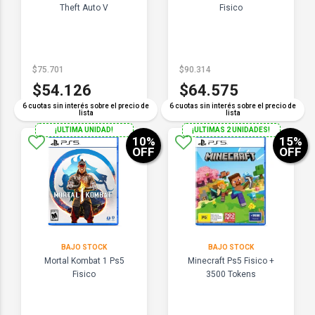
Theft Auto V
Fisico
$75.701
$90.314
$54.126
$64.575
6 cuotas sin interés sobre el precio de
6 cuotas sin interés sobre el precio de
lista
lista
¡ULTIMA UNIDAD!
¡ULTIMAS 2 UNIDADES!
10
%
15
%
OFF
OFF
BAJO STOCK
BAJO STOCK
Mortal Kombat 1 Ps5
Minecraft Ps5 Fisico +
Fisico
3500 Tokens