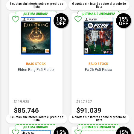
6 cuotas sin interés sobre el precio de
6 cuotas sin interés sobre el precio de
lista
lista
¡ULTIMA UNIDAD!
¡ULTIMAS 2 UNIDADES!
15
%
15
%
OFF
OFF
BAJO STOCK
BAJO STOCK
Elden Ring Ps5 Fisico
Fc 26 Ps5 Fisico
$119.925
$127.327
$85.746
$91.039
6 cuotas sin interés sobre el precio de
6 cuotas sin interés sobre el precio de
lista
lista
¡ULTIMA UNIDAD!
¡ULTIMAS 2 UNIDADES!
15
%
15
%