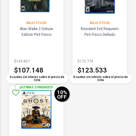
BAJO STOCK
BAJO STOCK
Alan Wake 2 Deluxe
Resident Evil Requiem
Edition Ps5 Fisico
Ps5 Fisico Sellado
$149.857
$172.774
$107.148
$123.533
6 cuotas sin interés sobre el precio de
6 cuotas sin interés sobre el precio de
lista
lista
¡ULTIMAS 2 UNIDADES!
10
%
OFF