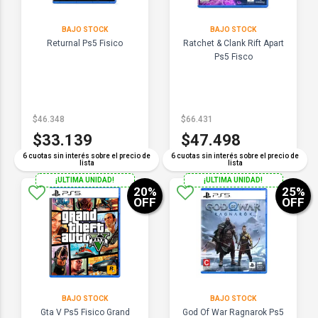
BAJO STOCK
BAJO STOCK
Returnal Ps5 Fisico
Ratchet & Clank Rift Apart
Ps5 Fisco
$46.348
$66.431
$33.139
$47.498
6 cuotas sin interés sobre el precio de
6 cuotas sin interés sobre el precio de
lista
lista
¡ULTIMA UNIDAD!
¡ULTIMA UNIDAD!
20
%
25
%
OFF
OFF
BAJO STOCK
BAJO STOCK
Gta V Ps5 Fisico Grand
God Of War Ragnarok Ps5