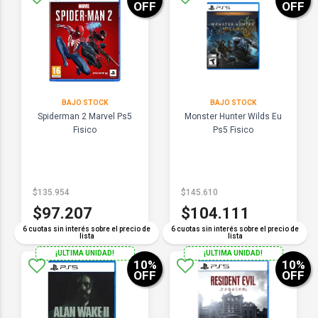
OFF
OFF
BAJO STOCK
BAJO STOCK
Spiderman 2 Marvel Ps5
Monster Hunter Wilds Eu
Fisico
Ps5 Fisico
$135.954
$145.610
$97.207
$104.111
6 cuotas sin interés sobre el precio de
6 cuotas sin interés sobre el precio de
lista
lista
¡ULTIMA UNIDAD!
¡ULTIMA UNIDAD!
10
%
10
%
OFF
OFF