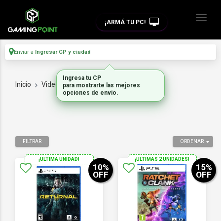
¡ARMÁ TU PC!
Enviar a
Ingresar CP y ciudad
Inicio
Videojuegos
JUEGOS PS5
FILTRAR
ORDENAR
¡ULTIMA UNIDAD!
¡ULTIMAS 2 UNIDADES!
10
%
15
%
OFF
OFF