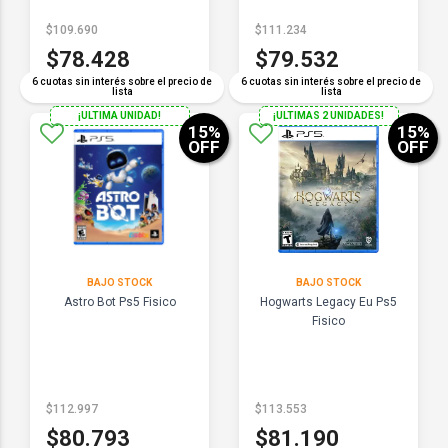
$109.690
$111.234
$78.428
$79.532
6 cuotas sin interés sobre el precio de
6 cuotas sin interés sobre el precio de
lista
lista
¡ULTIMA UNIDAD!
¡ULTIMAS 2 UNIDADES!
15
%
15
%
OFF
OFF
BAJO STOCK
BAJO STOCK
Astro Bot Ps5 Fisico
Hogwarts Legacy Eu Ps5
Fisico
$112.997
$113.553
$80.793
$81.190