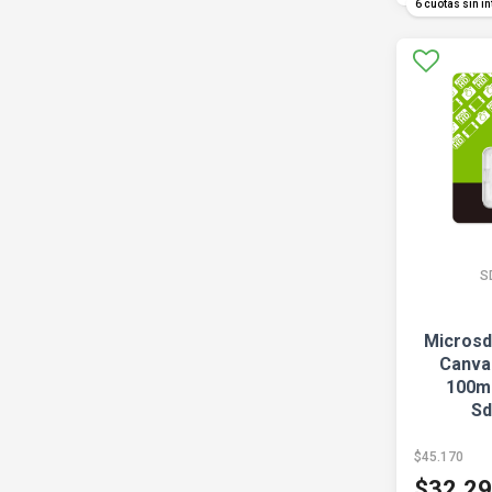
6 cuotas sin in
S
Microsd
Canva
100m
Sd
$45.170
$32.2