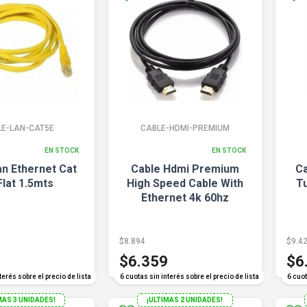
LE-LAN-CAT5E
CABLE-HDMI-PREMIUM
EN STOCK
EN STOCK
an Ethernet Cat
Cable Hdmi Premium
Ca
Flat 1.5mts
High Speed Cable With
T
Ethernet 4k 60hz
$8.894
$9.4
$6.359
$6
terés sobre el precio de lista
6 cuotas sin interés sobre el precio de lista
6 cuot
MAS 3 UNIDADES!
¡ULTIMAS 2 UNIDADES!