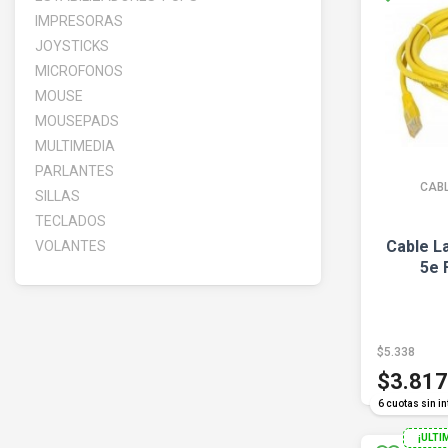
IMPRESORAS
JOYSTICKS
MICROFONOS
MOUSE
MOUSEPADS
MULTIMEDIA
PARLANTES
CAB
SILLAS
TECLADOS
Cable L
VOLANTES
5e 
$5.338
$3.817
6 cuotas sin in
¡ULTI