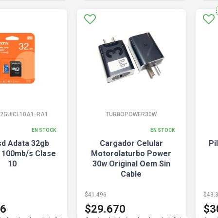
2GUICL10A1-RA1
TURBOPOWER30W
EN STOCK
EN STOCK
sd Adata 32gb
Cargador Celular
Pi
 100mb/s Clase
Motorolaturbo Power
10
30w Original Oem Sin
Cable
$41.496
$43.
96
$29.670
$3