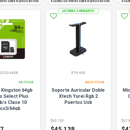
terés sobre el precio de lista
6 cuotas sin interés sobre el precio de lista
6 cuot
¡ULTIMAS 2 UNIDADES!
DCS3/64GB
XTH-690
EN STOCK
BAJO STOCK
 Kingston 64gb
Soporte Auricular Doble
Mic
s Select Plus
Xtech Yurei Rgb 2
b/s Clase 10
Puertos Usb
cs3/64gb
$63.130
$67.
97
$45.138
$4