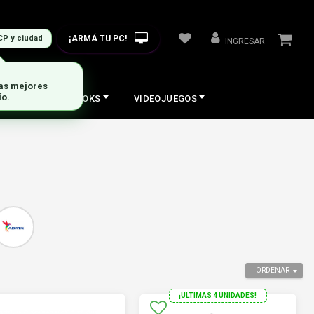
¡ARMÁ TU PC!
CP y ciudad
INGRESAR
COS
NOTEBOOKS
VIDEOJUEGOS
ORDENAR
¡ULTIMAS 4 UNIDADES!