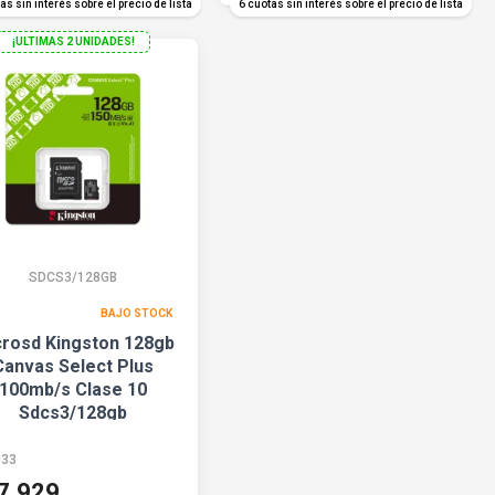
as sin interés sobre el precio de lista
6 cuotas sin interés sobre el precio de lista
¡ULTIMAS 2 UNIDADES!
SDCS3/128GB
BAJO STOCK
rosd Kingston 128gb
Canvas Select Plus
100mb/s Clase 10
Sdcs3/128gb
033
7.929