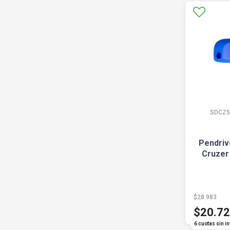
SDCZ5
Pendriv
Cruzer 
$28.983
$20.7
6 cuotas sin in