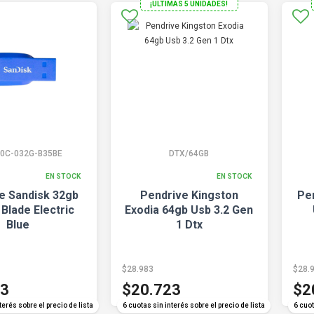
¡ULTIMAS 5 UNIDADES!
0C-032G-B35BE
DTX/64GB
EN STOCK
EN STOCK
e Sandisk 32gb
Pendrive Kingston
Pe
Blade Electric
Exodia 64gb Usb 3.2 Gen
Blue
1 Dtx
$28.983
$28.
23
$20.723
$2
terés sobre el precio de lista
6 cuotas sin interés sobre el precio de lista
6 cuot