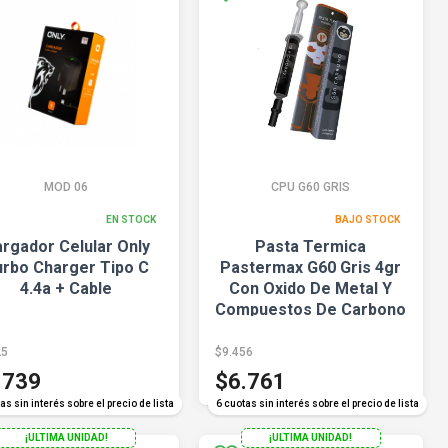
MOD 06
CPU G60 GRIS
EN STOCK
BAJO STOCK
rgador Celular Only
Pasta Termica
urbo Charger Tipo C
Pastermax G60 Gris 4gr
4.4a + Cable
Con Oxido De Metal Y
Compuestos De Carbono
25
$9.456
.739
$6.761
as sin interés sobre el precio de lista
6 cuotas sin interés sobre el precio de lista
¡ULTIMA UNIDAD!
¡ULTIMA UNIDAD!