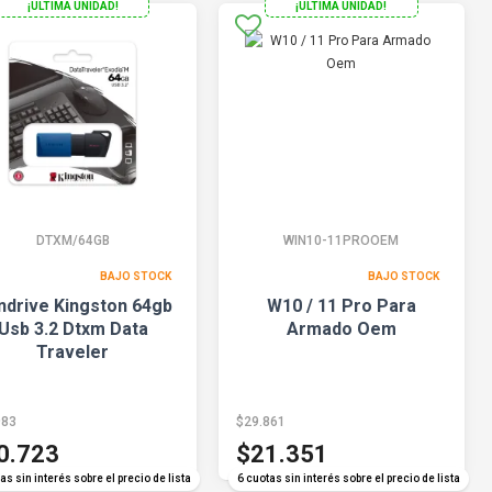
¡ULTIMA UNIDAD!
¡ULTIMA UNIDAD!
DTXM/64GB
WIN10-11PROOEM
BAJO STOCK
BAJO STOCK
ndrive Kingston 64gb
W10 / 11 Pro Para
Usb 3.2 Dtxm Data
Armado Oem
Traveler
983
$29.861
0.723
$21.351
as sin interés sobre el precio de lista
6 cuotas sin interés sobre el precio de lista