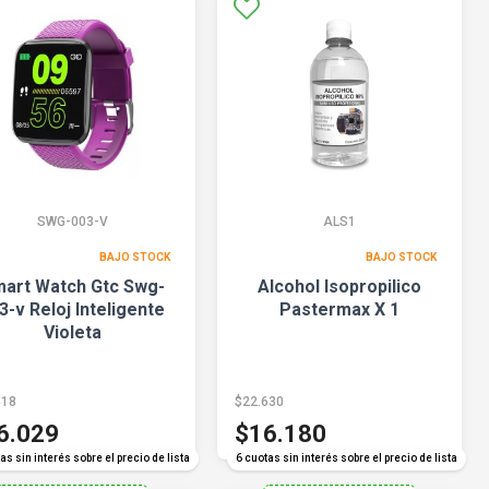
SWG-003-V
ALS1
BAJO STOCK
BAJO STOCK
art Watch Gtc Swg-
Alcohol Isopropilico
3-v Reloj Inteligente
Pastermax X 1
Violeta
418
$22.630
6.029
$16.180
as sin interés sobre el precio de lista
6 cuotas sin interés sobre el precio de lista