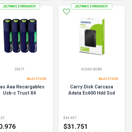
¡ULTIMAS 2 UNIDADES!
¡ULTIMAS 2 UNIDADES!
25671
EC600-BCBK
BAJO STOCK
BAJO STOCK
las Aaa Recargables
Carry Disk Carcasa
Usb-c Trust X4
Adata Ec600 Hdd Ssd
323
$44.407
0.976
$31.751