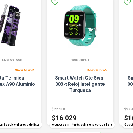
TERMAX A90
SWG-003-T
BAJO STOCK
BAJO STOCK
ta Termica
Smart Watch Gtc Swg-
Sm
ax A90 Aluminio
003-t Reloj Inteligente
00
Turquesa
$22.418
$22.
$16.029
$1
terés sobre el precio de lista
6 cuotas sin interés sobre el precio de lista
6 cuot