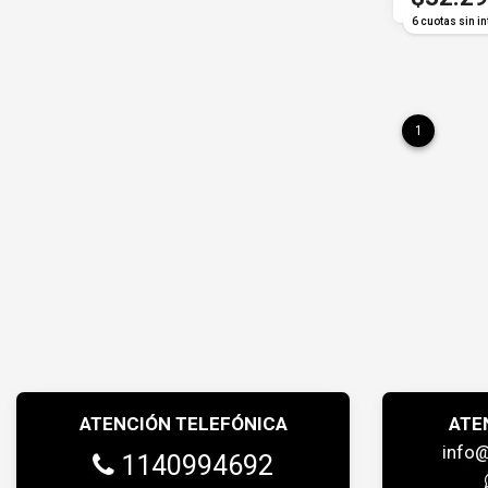
6 cuotas sin in
1
ATENCIÓN TELEFÓNICA
ATE
info
1140994692