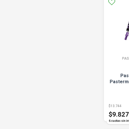
PAS
Pas
Pasterm
$13.744
$9.827
6 cuotas sin in