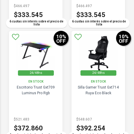
$466.497
$466.497
$333.545
$333.545
6 cuotas sin interés sobre el precio de
6 cuotas sin interés sobre el precio de
lista
lista
10
%
10
%
OFF
OFF
24/48hs
24/48hs
EN STOCK
EN STOCK
Escritorio Trust Gxt709
Silla Gamer Trust Gxt714
Luminus Pro Rgb
Ruya Eco Black
$521.483
$548.607
$372.860
$392.254