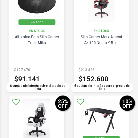
24/48hs
EN STOCK
EN STOCK
Alfombra Para Silla Gamer
Silla Gamer Merx Akaoni
Trust Mika
Ak-100 Negra Y Roja
$127.470
$213.426
$91.141
$152.600
6 cuotas sin interés sobre el precio de
6 cuotas sin interés sobre el precio de
lista
lista
25
%
10
%
OFF
OFF