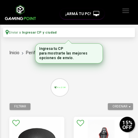
¡ARMÁ TU PC!
Enviar a
Ingresar CP y ciudad
Inicio
Perifericos
SILLAS
FILTRAR
ORDENAR
15
%
OFF