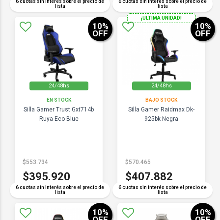
6 cuotas sin interés sobre el precio de
6 cuotas sin interés sobre el precio de
lista
lista
¡ULTIMA UNIDAD!
10
%
10
%
OFF
OFF
24/48hs
24/48hs
EN STOCK
BAJO STOCK
Silla Gamer Trust Gxt714b
Silla Gamer Raidmax Dk-
Ruya Eco Blue
925bk Negra
$553.734
$570.465
$395.920
$407.882
6 cuotas sin interés sobre el precio de
6 cuotas sin interés sobre el precio de
lista
lista
10
%
10
%
OFF
OFF