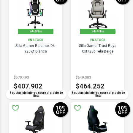
24/48hs
24/48hs
EN STOCK
EN STOCK
Silla Gamer Raidmax Dk-
Silla Gamer Trust Ruya
925wt Blanca
Gxt723b Tela Beige
$570.493
$649.303
$407.902
$464.252
6 cuotas sin interés sobre el precio de
6 cuotas sin interés sobre el precio de
lista
lista
10
%
10
%
OFF
OFF