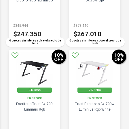
Ergonomico Hidraulico
Gxt704 Rgb
$345.944
$373.440
$247.350
$267.010
6 cuotas sin interés sobre el precio de
6 cuotas sin interés sobre el precio de
lista
lista
10
%
10
%
OFF
OFF
24/48hs
24/48hs
EN STOCK
EN STOCK
Escritorio Trust Gxt709
Trust Escritorio Gxt709w
Luminus Rgb
Luminius Rgb White