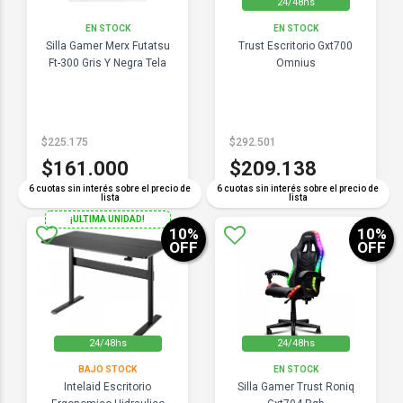
24/48hs
EN STOCK
EN STOCK
Silla Gamer Merx Futatsu
Trust Escritorio Gxt700
Ft-300 Gris Y Negra Tela
Omnius
$225.175
$292.501
$161.000
$209.138
6 cuotas sin interés sobre el precio de
6 cuotas sin interés sobre el precio de
lista
lista
¡ULTIMA UNIDAD!
10
%
10
%
OFF
OFF
24/48hs
24/48hs
BAJO STOCK
EN STOCK
Intelaid Escritorio
Silla Gamer Trust Roniq