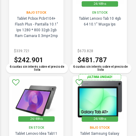
24/48hs
BAJO STOCK
EN STOCK
Tablet Pcbox Pcb-t104+
Tablet Lenovo Tab 10 4gb
Flash Plus - Pantalla 10.1"
64 10.1" Wuxga Ips
Ips 1280 * 800 32gb 2gb
Ram Camara 0.3mp+2mp
Bt 4.1
$339.721
$673.828
$242.901
$481.787
6 cuotas sin interés sobre el precio de
6 cuotas sin interés sobre el precio de
lista
lista
¡ULTIMA UNIDAD!
24/48hs
24/48hs
EN STOCK
BAJO STOCK
Tablet Lenovo Idea Tab11
Tablet Samsung Galaxy