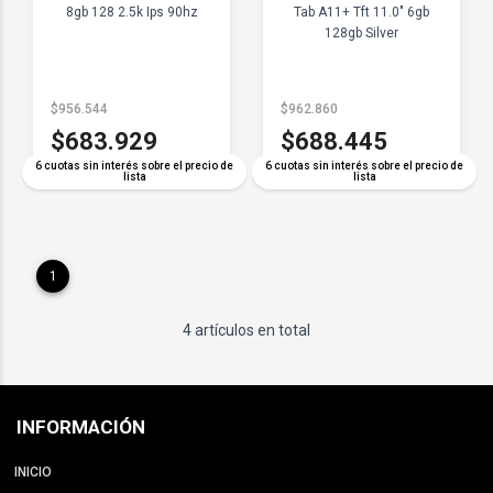
8gb 128 2.5k Ips 90hz
Tab A11+ Tft 11.0" 6gb
128gb Silver
$956.544
$962.860
$683.929
$688.445
6 cuotas sin interés sobre el precio de
6 cuotas sin interés sobre el precio de
lista
lista
1
4 artículos en total
INFORMACIÓN
INICIO