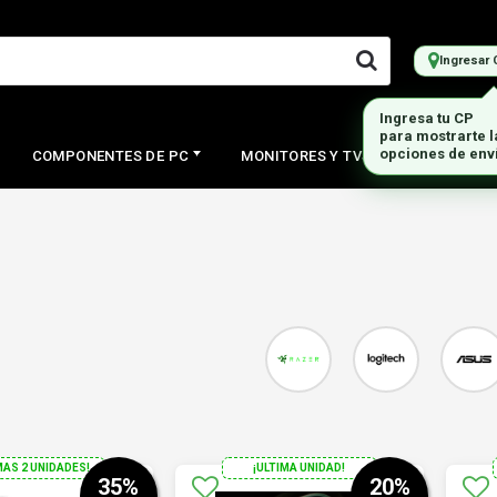
Ingresar 
COMPONENTES DE PC
MONITORES Y TVS
PERIFERI
MAS 2 UNIDADES!
¡ULTIMA UNIDAD!
35
%
20
%