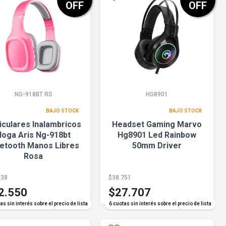
OFF
OFF
NG-918BT RS
HG8901
BAJO STOCK
BAJO STOCK
iculares Inalambricos
Headset Gaming Marvo
Noga Aris Ng-918bt
Hg8901 Led Rainbow
uetooth Manos Libres
50mm Driver
Rosa
538
$38.751
2.550
$27.707
as sin interés sobre el precio de lista
6 cuotas sin interés sobre el precio de lista