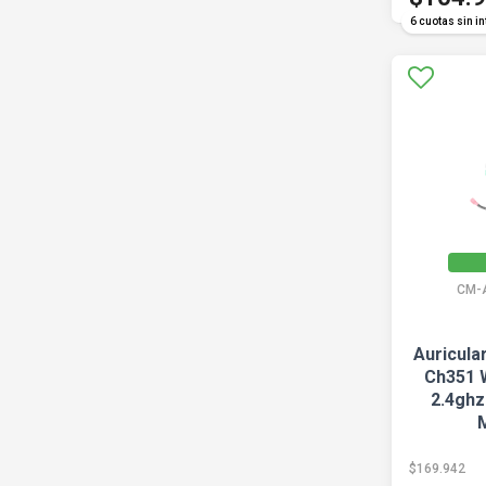
6 cuotas sin in
CM-
Auricula
Ch351 W
2.4ghz
$169.942