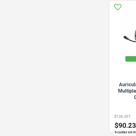
Auricul
Multipl
$126.207
$90.2
6 cuotas sin in