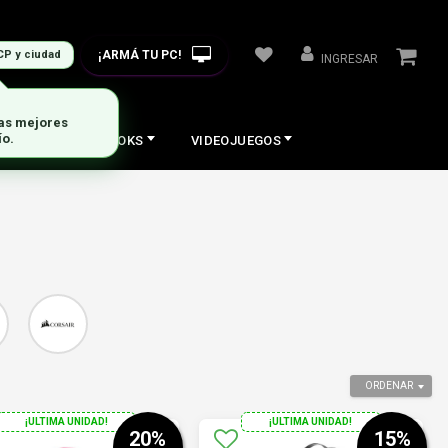
¡ARMÁ TU PC!
CP y ciudad
INGRESAR
COS
NOTEBOOKS
VIDEOJUEGOS
ORDENAR
¡ULTIMA UNIDAD!
¡ULTIMA UNIDAD!
20
%
15
%