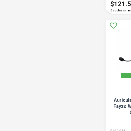
$121.
6 cuotas sin in
Auricul
Fayzo W