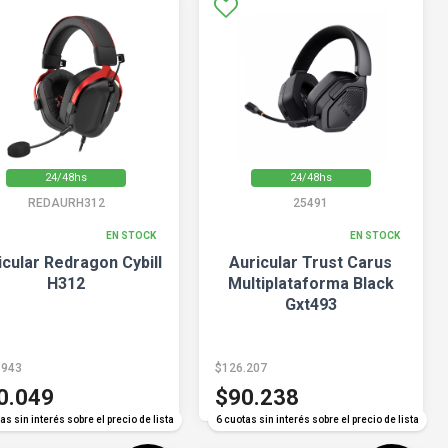
24/48hs
24/48hs
REDAURH312
25491
EN STOCK
EN STOCK
icular Redragon Cybill
Auricular Trust Carus
H312
Multiplataforma Black
Gxt493
.943
$126.207
0.049
$90.238
as sin interés sobre el precio de lista
6 cuotas sin interés sobre el precio de lista