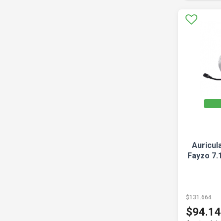
Auricul
Fayzo 7.
$131.664
$94.1