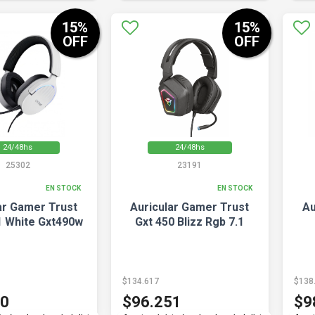
15
%
15
%
OFF
OFF
24/48hs
24/48hs
25302
23191
EN STOCK
EN STOCK
ar Gamer Trust
Auricular Gamer Trust
Au
1 White Gxt490w
Gxt 450 Blizz Rgb 7.1
$134.617
$138
40
$96.251
$9