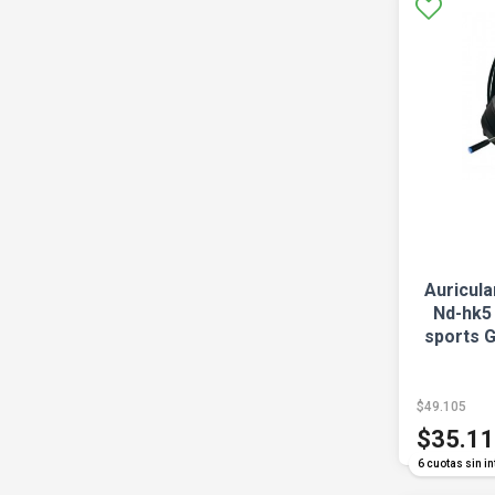
Auricul
Nd-hk5
sports 
$49.105
$35.1
6 cuotas sin in