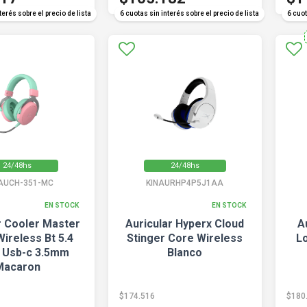
terés sobre el precio de lista
6 cuotas sin interés sobre el precio de lista
6 cuot
24/48hs
24/48hs
AUCH-351-MC
KINAURHP4P5J1AA
EN STOCK
EN STOCK
r Cooler Master
Auricular Hyperx Cloud
A
ireless Bt 5.4
Stinger Core Wireless
L
 Usb-c 3.5mm
Blanco
Macaron
$174.516
$180