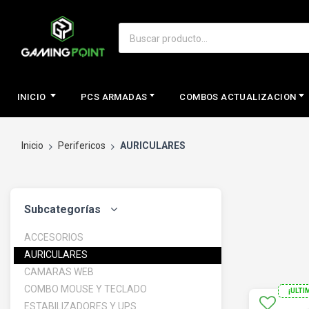
INICIO
PCS ARMADAS
COMBOS ACTUALIZACION
Inicio
Perifericos
AURICULARES
Subcategorías
ACCESORIOS
AURICULARES
CAMARAS WEB
COMBO MOUSE Y TECLADO
¡ULTI
ESTABILIZADORES Y UPS