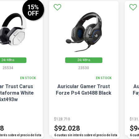
15
%
OFF
24/48hs
24/48hs
25534
23530
EN STOCK
EN STOCK
ar Trust Carus
Auricular Gamer Trust
Au
ataforma White
Forze Ps4 Gxt488 Black
Fa
Gxt493w
$128.710
$131
38
$92.028
$9
terés sobre el precio de lista
6 cuotas sin interés sobre el precio de lista
6 cuot