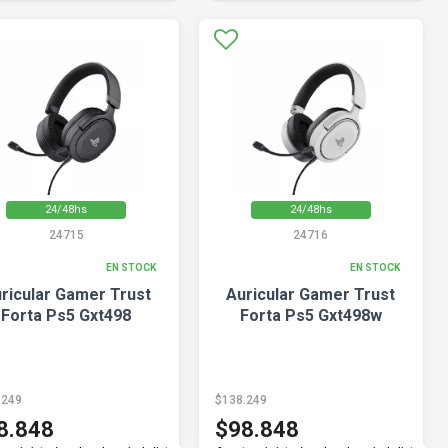
24/48hs
24/48hs
24715
24716
EN STOCK
EN STOCK
ricular Gamer Trust
Auricular Gamer Trust
Forta Ps5 Gxt498
Forta Ps5 Gxt498w
.249
$138.249
8.848
$98.848