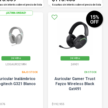
as sin interés sobre el precio de lista
6 cuotas sin interés sobre el precio de lista
¡ULTIMA UNIDAD!
15
%
OFF
24/48hs
24/48hs
LOGAUR321WH
24901
BAJO STOCK
EN STOCK
uricular Inalámbrico
Auricular Gamer Trust
ogitech G321 Blanco
Fayzo Wireless Black
Gxt491
.076
$192.955