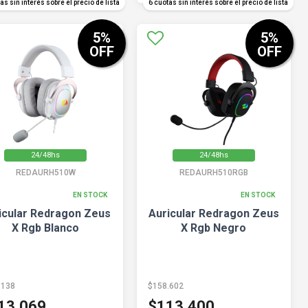
as sin interés sobre el precio de lista
6 cuotas sin interés sobre el precio de lista
5
%
5
%
OFF
OFF
24/48hs
24/48hs
REDAURH510W
REDAURH510RGB
EN STOCK
EN STOCK
icular Redragon Zeus
Auricular Redragon Zeus
X Rgb Blanco
X Rgb Negro
.138
$158.602
13.069
$113.400