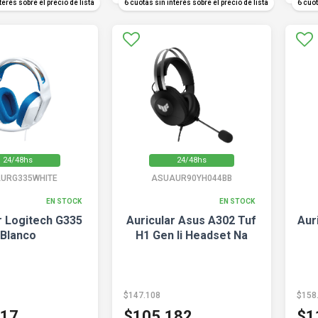
terés sobre el precio de lista
6 cuotas sin interés sobre el precio de lista
6 cuot
24/48hs
24/48hs
URG335WHITE
ASUAUR90YH044BB
EN STOCK
EN STOCK
r Logitech G335
Auricular Asus A302 Tuf
Aur
Blanco
H1 Gen Ii Headset Na
$147.108
$158
917
$105.182
$1