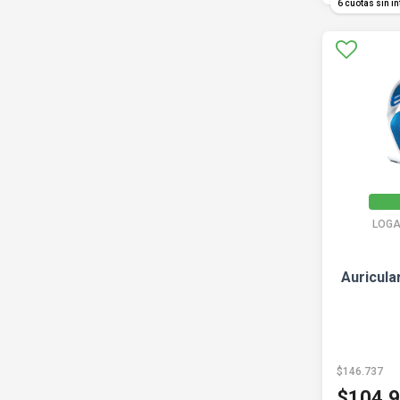
6 cuotas sin in
LOGA
Auricula
$146.737
$104.