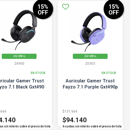
15
%
15
%
OFF
OFF
24/48hs
24/48hs
24900
25303
EN STOCK
EN STOCK
ricular Gamer Trust
Auricular Gamer Trust
yzo 7.1 Black Gxt490
Fayzo 7.1 Purple Gxt490p
.664
$131.664
4.140
$94.140
as sin interés sobre el precio de lista
6 cuotas sin interés sobre el precio de lista