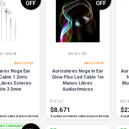
OFF
OFF
NG-1650 W
NG-GL1782
BAJO STOCK
BAJO STOCK
lares Noga Ear
Auriculares Noga In Ear
Aur
Cable 1.2mts
Glow Plus Led Cable 1m
Libres Estereo
Manos Libres
Bl
ite 3.5mm
Audioritmicos
$12.127
$31.
$8.671
$2
terés sobre el precio de lista
6 cuotas sin interés sobre el precio de lista
6 cuot
MAS 2 UNIDADES!