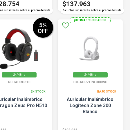
28.754
$137.963
as sin interés sobre el precio de lista
6 cuotas sin interés sobre el precio de lista
¡ULTIMAS 2 UNIDADES!
5
%
OFF
24/48hs
24/48hs
REDAURH510
LOGAURZONE300WH
EN STOCK
BAJO STOCK
uricular Inalámbrico
Auricular Inalámbrico
ragon Zeus Pro H510
Logitech Zone 300
Blanco