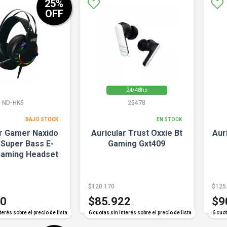
25
%
OFF
24/48hs
ND-HK5
25478
BAJO STOCK
EN STOCK
ar Gamer Naxido
Auricular Trust Oxxie Bt
Aur
 Super Bass E-
Gaming Gxt409
Gaming Headset
$120.170
$125
10
$85.922
$9
terés sobre el precio de lista
6 cuotas sin interés sobre el precio de lista
6 cuot