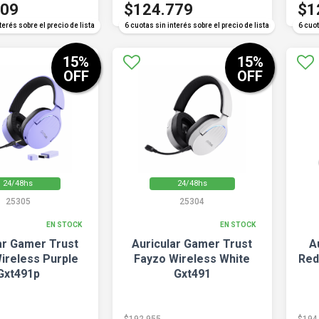
509
$124.779
$1
terés sobre el precio de lista
6 cuotas sin interés sobre el precio de lista
6 cuot
15
%
15
%
OFF
OFF
24/48hs
24/48hs
25305
25304
EN STOCK
EN STOCK
ar Gamer Trust
Auricular Gamer Trust
A
ireless Purple
Fayzo Wireless White
Red
Gxt491p
Gxt491