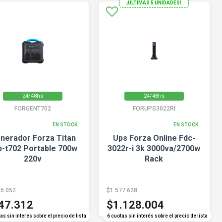
¡ULTIMAS 5 UNIDADES!
24/48hs
24/48hs
FORGENT702
FORUPS3022RI
EN STOCK
EN STOCK
nerador Forza Titan
Ups Forza Online Fdc-
p-t702 Portable 700w
3022r-i 3k 3000va/2700w
220v
Rack
85.052
$1.577.628
47.312
$1.128.004
as sin interés sobre el precio de lista
6 cuotas sin interés sobre el precio de lista