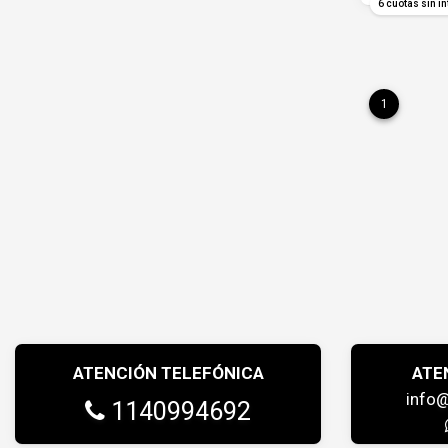
6 cuotas sin in
1
ATENCIÓN TELEFÓNICA
ATE
info
1140994692