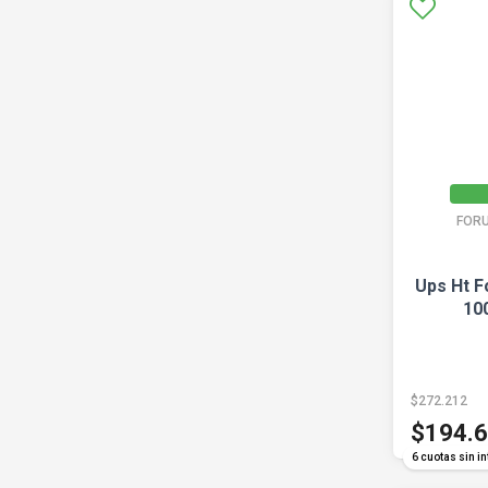
FOR
Ups Ht F
10
$272.212
$194.
6 cuotas sin in