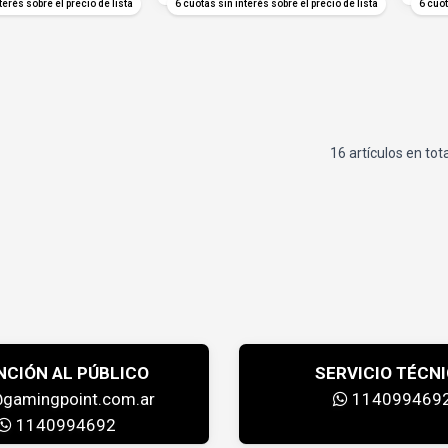
terés sobre el precio de lista
6 cuotas sin interés sobre el precio de lista
6 cuot
16 artículos en tot
NCIÓN AL PÚBLICO
SERVICIO TÉCN
@gamingpoint.com.ar
114099469
1140994692