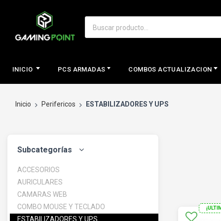
INICIO
PCS ARMADAS
COMBOS ACTUALIZACION
Inicio
Perifericos
ESTABILIZADORES Y UPS
Subcategorías
ACCESORIOS
AURICULARES
CAMARAS WEB
COMBO MOUSE Y TECLADO
¡ULTI
ESTABILIZADORES Y UPS