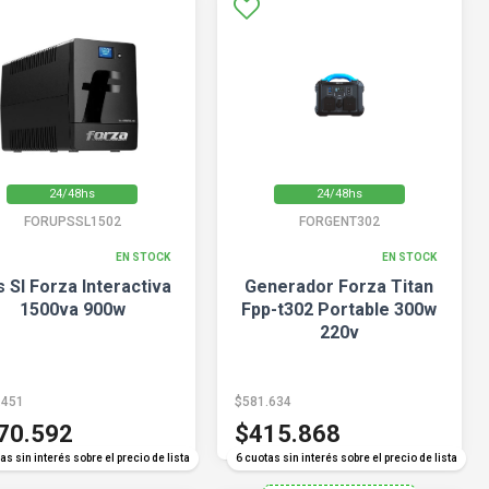
24/48hs
24/48hs
FORUPSSL1502
FORGENT302
EN STOCK
EN STOCK
 Sl Forza Interactiva
Generador Forza Titan
1500va 900w
Fpp-t302 Portable 300w
220v
.451
$581.634
70.592
$415.868
as sin interés sobre el precio de lista
6 cuotas sin interés sobre el precio de lista