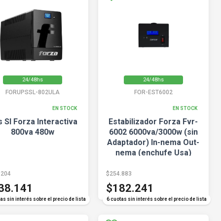
24/48hs
24/48hs
FORUPSSL-802ULA
FOR-EST6002
EN STOCK
EN STOCK
 Sl Forza Interactiva
Estabilizador Forza Fvr-
800va 480w
6002 6000va/3000w (sin
Adaptador) In-nema Out-
nema (enchufe Usa)
.204
$254.883
38.141
$182.241
as sin interés sobre el precio de lista
6 cuotas sin interés sobre el precio de lista