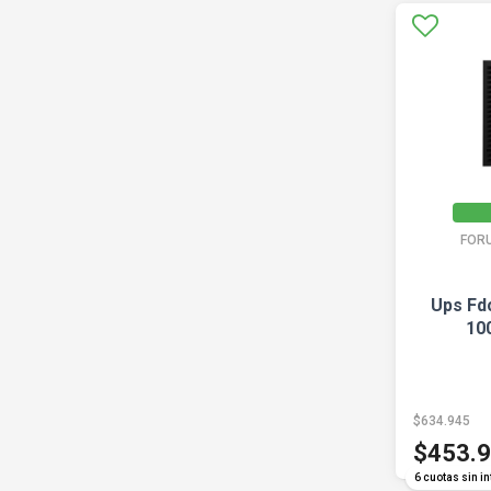
FOR
Ups Fd
10
$634.945
$453.
6 cuotas sin in