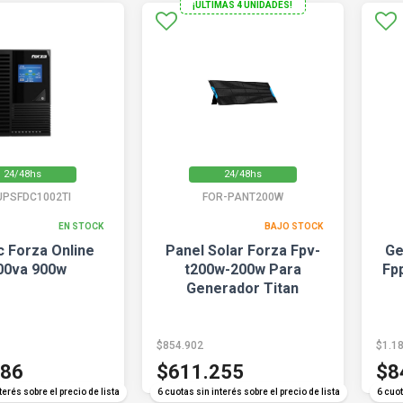
¡ULTIMAS 4 UNIDADES!
24/48hs
24/48hs
UPSFDC1002TI
FOR-PANT200W
EN STOCK
BAJO STOCK
c Forza Online
Panel Solar Forza Fpv-
Ge
00va 900w
t200w-200w Para
Fp
Generador Titan
$854.902
$1.1
986
$611.255
$8
terés sobre el precio de lista
6 cuotas sin interés sobre el precio de lista
6 cuot