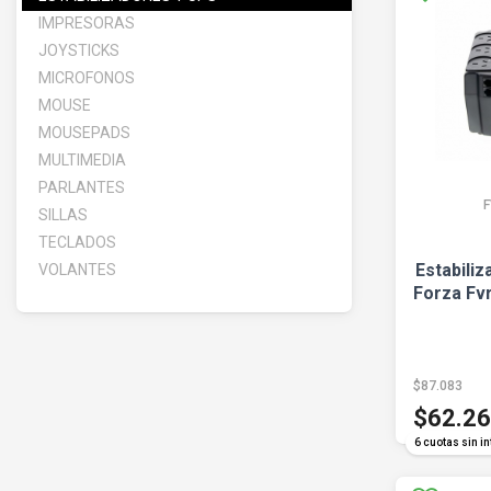
IMPRESORAS
JOYSTICKS
MICROFONOS
MOUSE
MOUSEPADS
MULTIMEDIA
PARLANTES
SILLAS
TECLADOS
Estabili
VOLANTES
Forza Fv
$87.083
$62.2
6 cuotas sin in