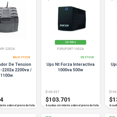
24/48hs
FVR-2202A
FORUPSNT-1002A
BAJO STOCK
EN STOCK
zador De Tension
Ups Nt Forza Interactiva
Ups
r-2202a 2200va /
1000va 500w
1100w
$145.037
$193
64
$103.701
$1
terés sobre el precio de lista
6 cuotas sin interés sobre el precio de lista
6 cuot