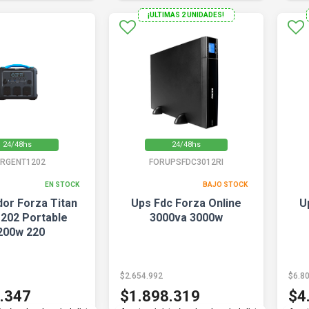
¡ULTIMAS 2 UNIDADES!
24/48hs
24/48hs
RGENT1202
FORUPSFDC3012RI
EN STOCK
BAJO STOCK
or Forza Titan
Ups Fdc Forza Online
U
1202 Portable
3000va 3000w
200w 220
$2.654.992
$6.8
.347
$1.898.319
$4