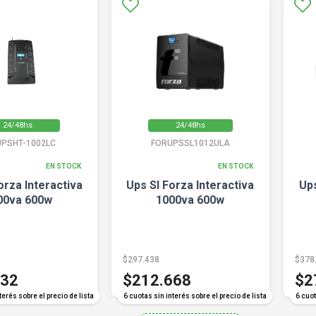
24/48hs
24/48hs
UPSHT-1002LC
FORUPSSL1012ULA
EN STOCK
EN STOCK
orza Interactiva
Ups Sl Forza Interactiva
Ups
00va 600w
1000va 600w
$297.438
$378
632
$212.668
$2
terés sobre el precio de lista
6 cuotas sin interés sobre el precio de lista
6 cuot