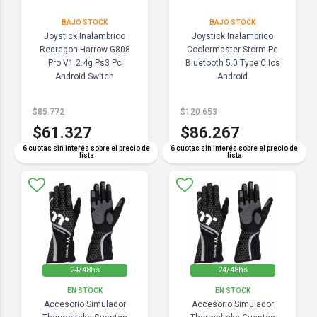
BAJO STOCK
BAJO STOCK
Joystick Inalambrico
Joystick Inalambrico
Redragon Harrow G808
Coolermaster Storm Pc
Pro V1 2.4g Ps3 Pc
Bluetooth 5.0 Type C Ios
Android Switch
Android
$85.772
$120.653
$61.327
$86.267
6 cuotas sin interés sobre el precio de
6 cuotas sin interés sobre el precio de
lista
lista
24/48hs
24/48hs
EN STOCK
EN STOCK
Accesorio Simulador
Accesorio Simulador