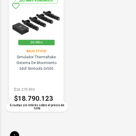
¡ULTIMAS 4 UNIDADES!
24/48hs
BAJO STOCK
Simulador Thermaltake
Sistema De Movimiento
3dof Simtools Gr500
$26.279.893
$18.790.123
6 cuotas sin interés sobre el precio de
lista
1