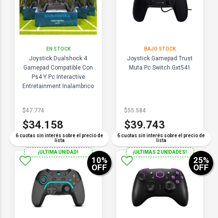
EN STOCK
BAJO STOCK
Joystick Dualshock 4
Joystick Gamepad Trust
Gamepad Compatible Con
Muta Pc Switch Gxt541
Ps4 Y Pc Interactive
Entretainment Inalambrico
$47.774
$55.584
$34.158
$39.743
6 cuotas sin interés sobre el precio de
6 cuotas sin interés sobre el precio de
lista
lista
¡ULTIMA UNIDAD!
¡ULTIMAS 2 UNIDADES!
10
%
25
%
OFF
OFF