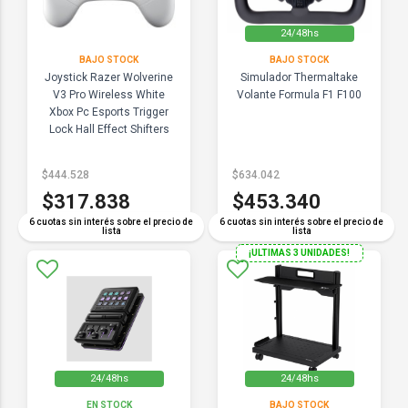
24/48hs
BAJO STOCK
BAJO STOCK
Joystick Razer Wolverine
Simulador Thermaltake
V3 Pro Wireless White
Volante Formula F1 F100
Xbox Pc Esports Trigger
Lock Hall Effect Shifters
Macros
$444.528
$634.042
$317.838
$453.340
6 cuotas sin interés sobre el precio de
6 cuotas sin interés sobre el precio de
lista
lista
¡ULTIMAS 3 UNIDADES!
24/48hs
24/48hs
EN STOCK
BAJO STOCK