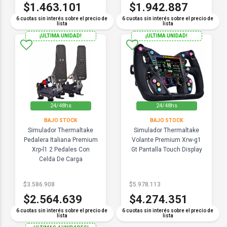
$1.463.101
$1.942.887
6 cuotas sin interés sobre el precio de
6 cuotas sin interés sobre el precio de
lista
lista
¡ULTIMA UNIDAD!
¡ULTIMA UNIDAD!
24/48hs
24/48hs
BAJO STOCK
BAJO STOCK
Simulador Thermaltake
Simulador Thermaltake
Pedalera Italiana Premium
Volante Premium Xrw-g1
Xrp-l1 2 Pedales Con
Gt Pantalla Touch Display
Celda De Carga
$3.586.908
$5.978.113
$2.564.639
$4.274.351
6 cuotas sin interés sobre el precio de
6 cuotas sin interés sobre el precio de
lista
lista