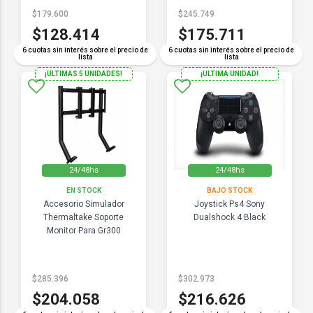
$179.600
$245.749
$128.414
$175.711
6 cuotas sin interés sobre el precio de
6 cuotas sin interés sobre el precio de
lista
lista
¡ULTIMAS 5 UNIDADES!
¡ULTIMA UNIDAD!
24/48hs
24/48hs
EN STOCK
BAJO STOCK
Accesorio Simulador
Joystick Ps4 Sony
Thermaltake Soporte
Dualshock 4 Black
Monitor Para Gr300
$285.396
$302.973
$204.058
$216.626