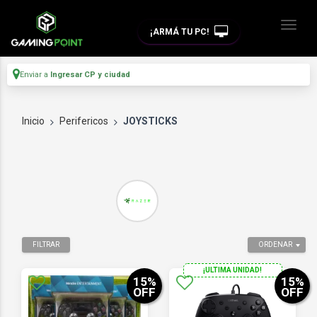
¡ARMÁ TU PC!
Enviar a
Ingresar CP y ciudad
Inicio
Perifericos
JOYSTICKS
FILTRAR
ORDENAR
¡ULTIMA UNIDAD!
15
%
15
%
OFF
OFF