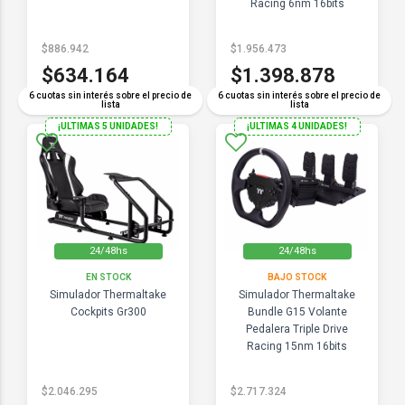
Racing 6nm 16bits
$886.942
$1.956.473
$634.164
$1.398.878
6 cuotas sin interés sobre el precio de
6 cuotas sin interés sobre el precio de
lista
lista
¡ULTIMAS 5 UNIDADES!
¡ULTIMAS 4 UNIDADES!
24/48hs
24/48hs
EN STOCK
BAJO STOCK
Simulador Thermaltake
Simulador Thermaltake
Cockpits Gr300
Bundle G15 Volante
Pedalera Triple Drive
Racing 15nm 16bits
$2.046.295
$2.717.324