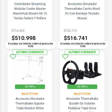
Controlador Streaming
Accesorio Simulador
Modular Cooler Master
Thermaltake Carrito Movil
Masterhub Stream Kit 15
Pc Con Bandeja Teclado
Teclas Faders Y Rollers
Mouse
Usb
$714.683
$722.715
$510.998
$516.741
6 cuotas sin interés sobre el precio de
6 cuotas sin interés sobre el precio de
lista
lista
¡ULTIMAS 2 UNIDADES!
¡ULTIMAS 3 UNIDADES!
24/48hs
24/48hs
BAJO STOCK
BAJO STOCK
Accesorio Simulador
Simulador Thermaltake
Thermaltake Soporte
Bundle G6 Volante
Triple Monitor White
Pedalera Triple Drive