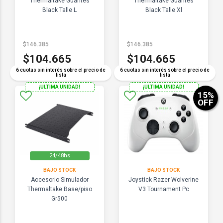
Thermaltake Guantes
Thermaltake Guantes
Black Talle L
Black Talle Xl
$146.385
$146.385
$104.665
$104.665
6 cuotas sin interés sobre el precio de
6 cuotas sin interés sobre el precio de
lista
lista
¡ULTIMA UNIDAD!
¡ULTIMA UNIDAD!
15
%
OFF
24/48hs
BAJO STOCK
BAJO STOCK
Accesorio Simulador
Joystick Razer Wolverine
Thermaltake Base/piso
V3 Tournament Pc
Gr500