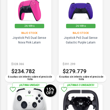
24/48hs
24/48hs
BAJO STOCK
BAJO STOCK
Joystick Ps5 Dual Sense
Joystick Ps5 Dual Sense
Nova Pink Latam
Galactic Purple Latam
$328.366
$391.299
$234.782
$279.779
6 cuotas sin interés sobre el precio de
6 cuotas sin interés sobre el precio de
lista
lista
¡ULTIMA UNIDAD!
¡ULTIMAS 3 UNIDADES!
15
%
OFF