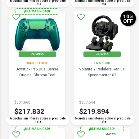
6 cuotas sin interés sobre el precio de
6 cuotas sin interés sobre el precio de
lista
lista
¡ULTIMA UNIDAD!
10
%
OFF
24/48hs
24/48hs
BAJO STOCK
EN STOCK
Joystick Ps5 Dual Sense
Volante Y Pedalera Genius
Original Chroma Teal
Speedmaster X2
$304.660
$307.544
$217.832
$219.894
6 cuotas sin interés sobre el precio de
6 cuotas sin interés sobre el precio de
lista
lista
¡ULTIMA UNIDAD!
¡ULTIMA UNIDAD!