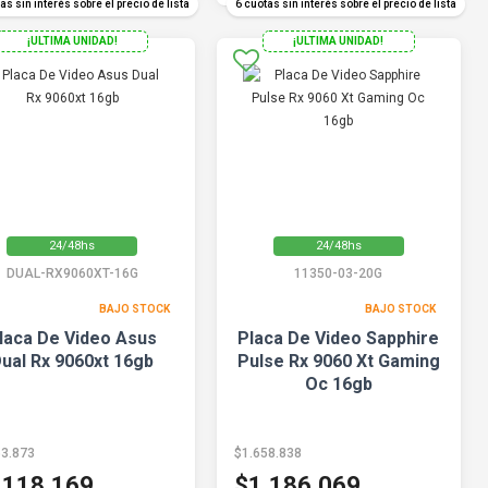
as sin interés sobre el precio de lista
6 cuotas sin interés sobre el precio de lista
¡ULTIMA UNIDAD!
¡ULTIMA UNIDAD!
24/48hs
24/48hs
DUAL-RX9060XT-16G
11350-03-20G
BAJO STOCK
BAJO STOCK
laca De Video Asus
Placa De Video Sapphire
ual Rx 9060xt 16gb
Pulse Rx 9060 Xt Gaming
Oc 16gb
63.873
$1.658.838
.118.169
$1.186.069