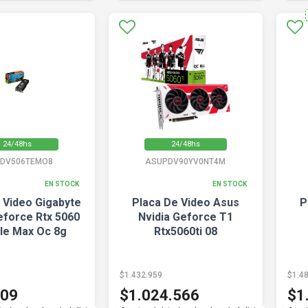
24/48hs
24/48hs
PDV506TEMO8
ASUPDV90YV0NT4M
EN STOCK
EN STOCK
 Video Gigabyte
Placa De Video Asus
P
eforce Rtx 5060
Nvidia Geforce T1
gle Max Oc 8g
Rtx5060ti 08
$1.432.959
$1.4
609
$1.024.566
$1