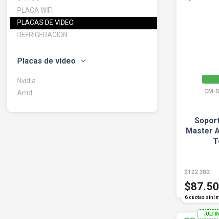
PLACA WIFI
PLACAS DE VIDEO
REFRIGERACION
Placas de video
Nvidia
CM-
Amd
Sopor
Master A
T
$122.382
$87.5
6 cuotas sin in
¡ULTI