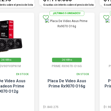
terés sobre el precio de lista
6 cuotas sin interés sobre el precio de lista
6 cuot
¡ULTIMAS 5 UNIDADES!
24/48hs
24/48hs
DV90YV0PN1M
PRIME-RX9070-O16G
P
EN STOCK
EN STOCK
De Video Asus
Placa De Video Asus
P
adeon Prime
Prime Rx9070 O16g
Pri
9070 O12g
$1.840.275
$1.9