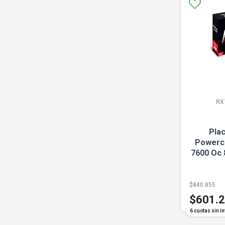
RX
Pla
Powerco
7600 Oc
$840.855
$601.
6 cuotas sin in