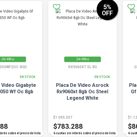
5
%
OFF
24/48hs
24/48hs
050WF2OC-8GD
RX9060XT SL 8G
G
EN STOCK
EN STOCK
 Video Gigabyte
Placa De Video Asrock
Pla
5050 Wf Oc 8gb
Rx9060xt 8gb Oc Steel
Gf
Legend White
$1.095.507
$1.1
288
$783.288
$8
terés sobre el precio de lista
6 cuotas sin interés sobre el precio de lista
6 cuot