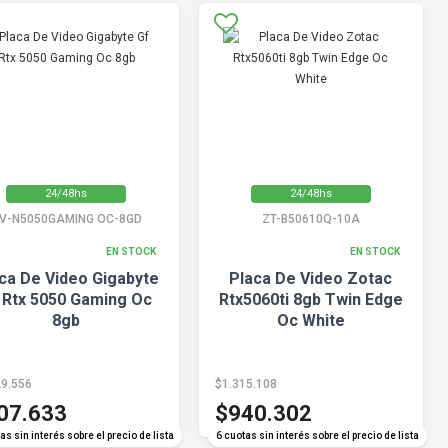
24/48hs
24/48hs
V-N5050GAMING OC-8GD
ZT-B50610Q-10A
EN STOCK
EN STOCK
ca De Video Gigabyte
Placa De Video Zotac
 Rtx 5050 Gaming Oc
Rtx5060ti 8gb Twin Edge
8gb
Oc White
29.556
$1.315.108
07.633
$940.302
as sin interés sobre el precio de lista
6 cuotas sin interés sobre el precio de lista