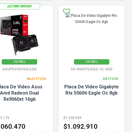
¡ULTIMA UNIDAD!
24/48hs
24/48hs
ASUPDV90YV0LG2M
GV-N506TEAGLE OC-8GD
BAJO STOCK
EN STOCK
laca De Video Asus
Placa De Video Gigabyte
Amd Radeon Dual
Rtx 5060ti Eagle Oc 8gb
Rx9060xt 16gb
83.175
$1.528.545
.060.470
$1.092.910