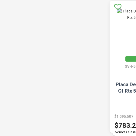
GV-N5
Placa De
Gf Rtx 
$1.095.507
$783.
6 cuotas sin in