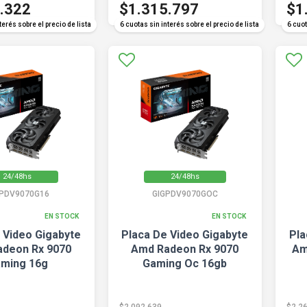
.322
$1.315.797
$1
terés sobre el precio de lista
6 cuotas sin interés sobre el precio de lista
6 cuot
24/48hs
24/48hs
GPDV9070G16
GIGPDV9070GOC
EN STOCK
EN STOCK
 Video Gigabyte
Placa De Video Gigabyte
Pla
deon Rx 9070
Amd Radeon Rx 9070
Am
ming 16g
Gaming Oc 16gb