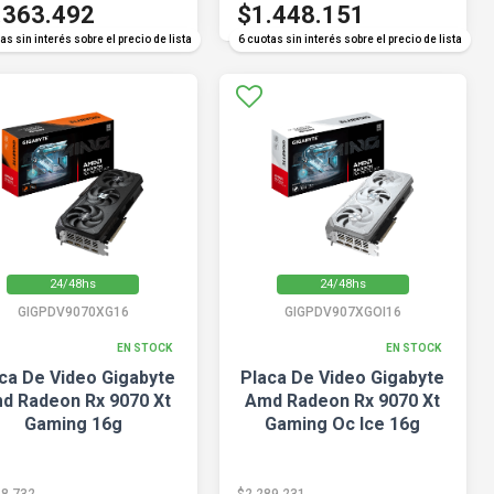
.363.492
$1.448.151
as sin interés sobre el precio de lista
6 cuotas sin interés sobre el precio de lista
24/48hs
24/48hs
GIGPDV9070XG16
GIGPDV907XGOI16
EN STOCK
EN STOCK
ca De Video Gigabyte
Placa De Video Gigabyte
d Radeon Rx 9070 Xt
Amd Radeon Rx 9070 Xt
Gaming 16g
Gaming Oc Ice 16g