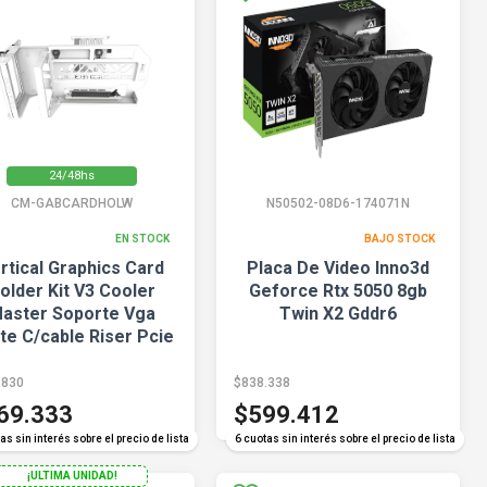
24/48hs
CM-GABCARDHOLW
N50502-08D6-174071N
EN STOCK
BAJO STOCK
rtical Graphics Card
Placa De Video Inno3d
older Kit V3 Cooler
Geforce Rtx 5050 8gb
aster Soporte Vga
Twin X2 Gddr6
te C/cable Riser Pcie
4.0
.830
$838.338
69.333
$599.412
as sin interés sobre el precio de lista
6 cuotas sin interés sobre el precio de lista
¡ULTIMA UNIDAD!