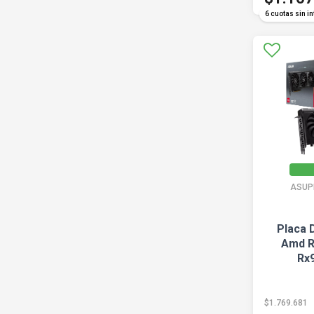
6 cuotas sin in
ASUP
Placa 
Amd R
Rx
$1.769.681