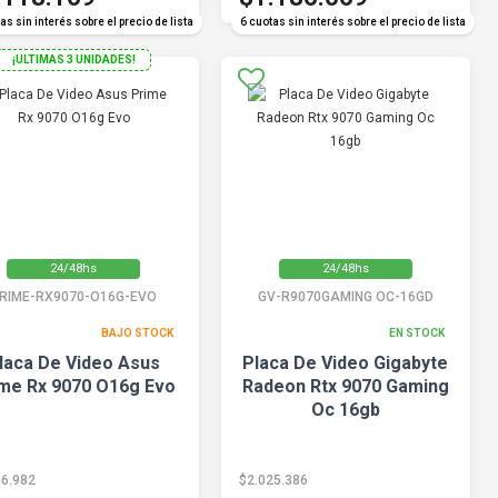
as sin interés sobre el precio de lista
6 cuotas sin interés sobre el precio de lista
¡ULTIMAS 3 UNIDADES!
24/48hs
24/48hs
RIME-RX9070-O16G-EVO
GV-R9070GAMING OC-16GD
BAJO STOCK
EN STOCK
laca De Video Asus
Placa De Video Gigabyte
me Rx 9070 O16g Evo
Radeon Rtx 9070 Gaming
Oc 16gb
06.982
$2.025.386