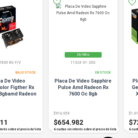
24/48hs
7600 8G-F/V
11324-01-20G
BAJO STOCK
EN STOCK
ca De Video
Placa De Video Sapphire
Pl
lor Figther Rx
Pulse Amd Radeon Rx
Ge
 8gbamd Radeon
7600 Oc 8gb
$916.059
$1.0
211
$654.982
$7
terés sobre el precio de lista
6 cuotas sin interés sobre el precio de lista
6 cuot