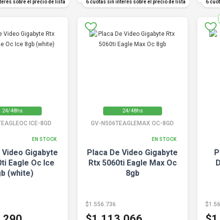
terés sobre el precio de lista
6 cuotas sin interés sobre el precio de lista
6 cuot
24/48hs
24/48hs
TEAGLEOC ICE-8GD
GV-N506TEAGLEMAX OC-8GD
EN STOCK
EN STOCK
 Video Gigabyte
Placa De Video Gigabyte
P
ti Eagle Oc Ice
Rtx 5060ti Eagle Max Oc
D
b (white)
8gb
$1.556.736
$1.5
.290
$1.113.066
$1