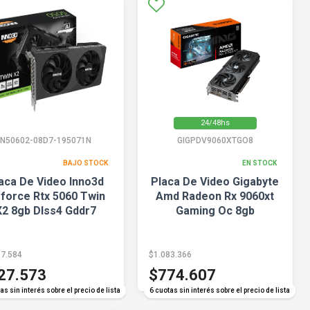
24/48hs
N50602-08D7-195071N
GIGPDV9060XTGO8
BAJO STOCK
EN STOCK
aca De Video Inno3d
Placa De Video Gigabyte
force Rtx 5060 Twin
Amd Radeon Rx 9060xt
X2 8gb Dlss4 Gddr7
Gaming Oc 8gb
17.584
$1.083.366
27.573
$774.607
as sin interés sobre el precio de lista
6 cuotas sin interés sobre el precio de lista