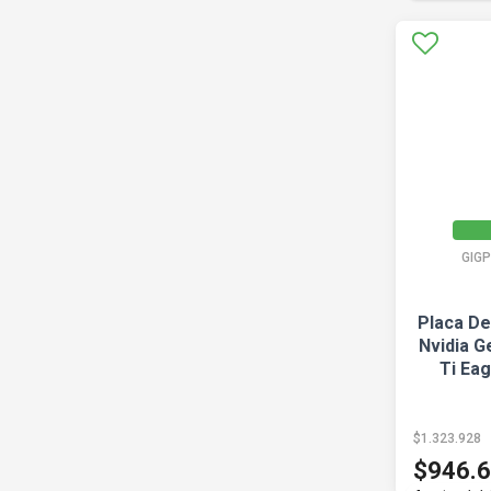
GIG
Placa De
Nvidia G
Ti Ea
$1.323.928
$946.