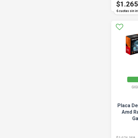
$1.265
6 cuotas sin in
GI
Placa De
Amd Ra
Ga