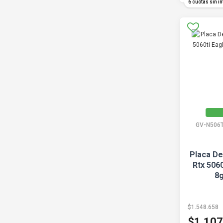
6 cuotas sin in
GV-N506
Placa De
Rtx 5060
8g
$1.548.658
$1.107