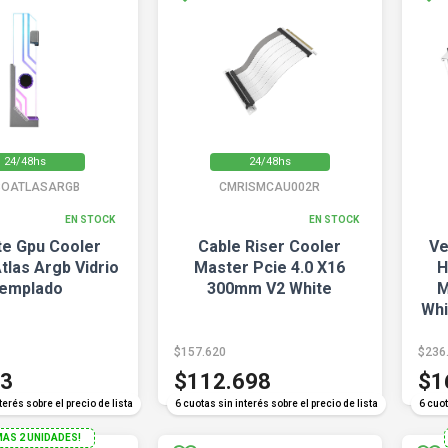
24/48hs
24/48hs
SOATLASARGB
CMRISMCAU002R
EN STOCK
EN STOCK
te Gpu Cooler
Cable Riser Cooler
Ve
tlas Argb Vidrio
Master Pcie 4.0 X16
H
emplado
300mm V2 White
M
Whi
$157.620
$236
03
$112.698
$1
terés sobre el precio de lista
6 cuotas sin interés sobre el precio de lista
6 cuot
MAS 2 UNIDADES!