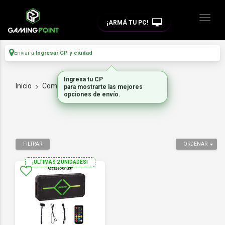
¡ARMÁ TU PC!
Enviar a
Ingresar CP y ciudad
Ingresa tu CP
Inicio
Componentes De Pc
OTROS
para mostrarte las mejores
opciones de envío.
FILTRAR
ORDENAR
¡ULTIMAS 2 UNIDADES!