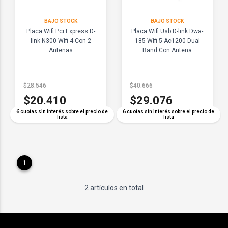
BAJO STOCK
BAJO STOCK
Placa Wifi Pci Express D-
Placa Wifi Usb D-link Dwa-
link N300 Wifi 4 Con 2
185 Wifi 5 Ac1200 Dual
Antenas
Band Con Antena
$28.546
$40.666
$20.410
$29.076
6 cuotas sin interés sobre el precio de
6 cuotas sin interés sobre el precio de
lista
lista
1
2 artículos en total