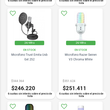
6 cuotas sin interés sobre el precio de
6 cuotas sin interés sobre el precio de
lista
lista
24/48hs
24/48hs
EN STOCK
EN STOCK
Microfono Trust Emita Usb
Microfono Razer Seiren
Gxt 252
V3 Chroma White
$344.364
$351.624
$246.220
$251.411
6 cuotas sin interés sobre el precio de
6 cuotas sin interés sobre el precio de
lista
lista