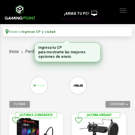
¡ARMÁ TU PC!
Enviar a
Ingresar CP y ciudad
Inicio
Perifericos
MICROFONOS
FILTRAR
ORDENAR
¡ULTIMAS 2 UNIDADES!
¡ULTIMA UNIDAD!