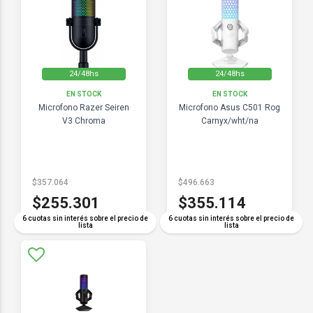
24/48hs
24/48hs
EN STOCK
EN STOCK
Microfono Razer Seiren
Microfono Asus C501 Rog
V3 Chroma
Carnyx/wht/na
$357.064
$496.663
$255.301
$355.114
6 cuotas sin interés sobre el precio de
6 cuotas sin interés sobre el precio de
lista
lista