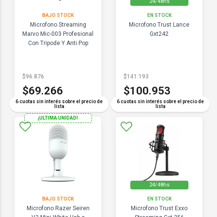
24/48hs
BAJO STOCK
EN STOCK
Microfono Streaming
Microfono Trust Lance
Marvo Mic-003 Profesional
Gxt242
Con Tripode Y Anti Pop
$96.876
$141.193
$69.266
$100.953
6 cuotas sin interés sobre el precio de
6 cuotas sin interés sobre el precio de
lista
lista
¡ULTIMA UNIDAD!
24/48hs
BAJO STOCK
EN STOCK
Microfono Razer Seiren
Microfono Trust Exxo