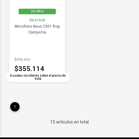
24/48hs
EN STOCK
Microfono Asus C501 Rog
Carnyx/na
$496.663
$355.114
6 cuotas sin interés sobre el precio de
lista
1
15 artículos en total