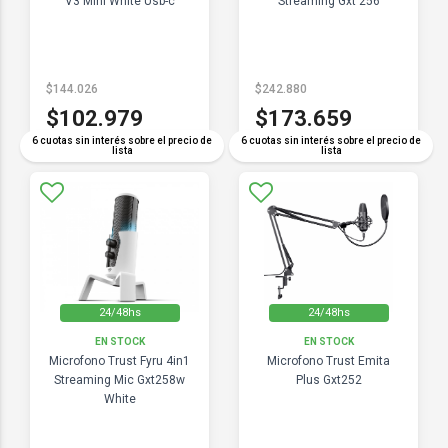
V3 Mini White Usb-c
Streaming Gxt 256
$144.026
$242.880
$102.979
$173.659
6 cuotas sin interés sobre el precio de
6 cuotas sin interés sobre el precio de
lista
lista
24/48hs
24/48hs
EN STOCK
EN STOCK
Microfono Trust Fyru 4in1
Microfono Trust Emita
Streaming Mic Gxt258w
Plus Gxt252
White