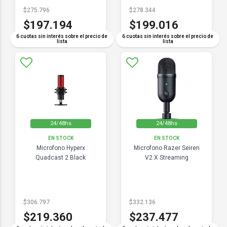
$275.796
$278.344
$197.194
$199.016
6 cuotas sin interés sobre el precio de
6 cuotas sin interés sobre el precio de
lista
lista
24/48hs
24/48hs
EN STOCK
EN STOCK
Microfono Hyperx
Microfono Razer Seiren
Quadcast 2 Black
V2 X Streaming
$306.797
$332.136
$219.360
$237.477