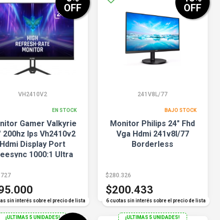
OFF
OFF
VH2410V2
241V8L/77
EN STOCK
BAJO STOCK
nitor Gamer Valkyrie
Monitor Philips 24" Fhd
" 200hz Ips Vh2410v2
Vga Hdmi 241v8l/77
Hdmi Display Port
Borderless
eesync 1000:1 Ultra
lim Hdr 400 G-sync
.727
$280.326
95.000
$200.433
COMPARAR
COMPARAR
as sin interés sobre el precio de lista
6 cuotas sin interés sobre el precio de lista
¡ULTIMAS 5 UNIDADES!
¡ULTIMAS 5 UNIDADES!