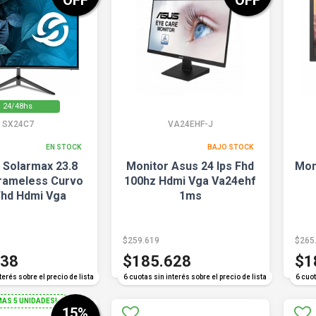
OFF
OFF
24/48hs
SX24C7
VA24EHF-J
EN STOCK
BAJO STOCK
 Solarmax 23.8
Monitor Asus 24 Ips Fhd
Mon
rameless Curvo
100hz Hdmi Vga Va24ehf
Fhd Hdmi Vga
1ms
$259.619
$265
838
$185.628
$1
COMPARAR
terés sobre el precio de lista
6 cuotas sin interés sobre el precio de lista
6 cuot
MAS 5 UNIDADES!
15
%