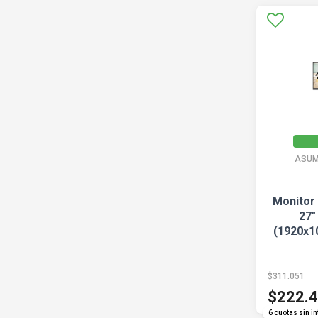
ASUM
Monitor
27"
(1920x1
$311.051
$222.
6 cuotas sin in