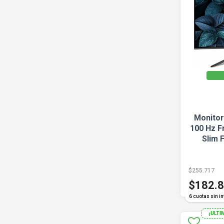
Monitor
100 Hz F
Slim 
$255.717
$182.
6 cuotas sin in
¡ULTI