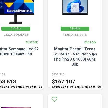
24/48hs
24/48hs
LS22F320GALXZB
TERMONTE1501S
EN STOCK
EN STOCK
itor Samsung Led 22
Monitor Portatil Teros
D320 100mhz Fhd
Te-1501s 15.6" Plano Ips
Fhd (1920 X 1080) 60hz
Usb
.109
$233.716
63.813
$167.107
COMPARAR
COMPARAR
as sin interés sobre el precio de lista
6 cuotas sin interés sobre el precio de lista