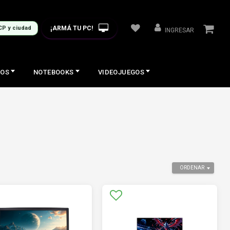
¡ARMÁ TU PC!
CP y ciudad
INGRESAR
COS
NOTEBOOKS
VIDEOJUEGOS
ORDENAR