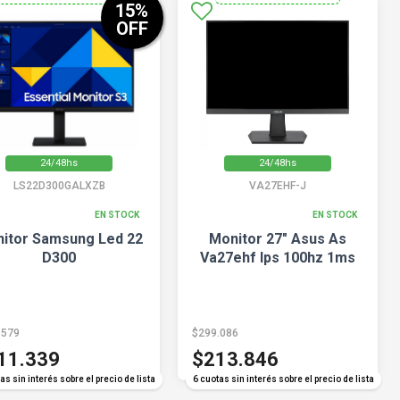
15
%
OFF
24/48hs
24/48hs
LS22D300GALXZB
VA27EHF-J
EN STOCK
EN STOCK
itor Samsung Led 22
Monitor 27" Asus As
D300
Va27ehf Ips 100hz 1ms
.579
$299.086
11.339
$213.846
COMPARAR
COMPARAR
as sin interés sobre el precio de lista
6 cuotas sin interés sobre el precio de lista