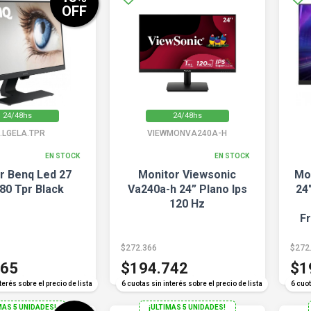
OFF
24/48hs
24/48hs
.LGELA.TPR
VIEWMONVA240A-H
EN STOCK
EN STOCK
r Benq Led 27
Monitor Viewsonic
Mo
80 Tpr Black
Va240a-h 24” Plano Ips
24
120 Hz
Fr
S
$272.366
$272
665
$194.742
$1
COMPARAR
COMPARAR
terés sobre el precio de lista
6 cuotas sin interés sobre el precio de lista
6 cuot
MAS 5 UNIDADES!
¡ULTIMAS 5 UNIDADES!