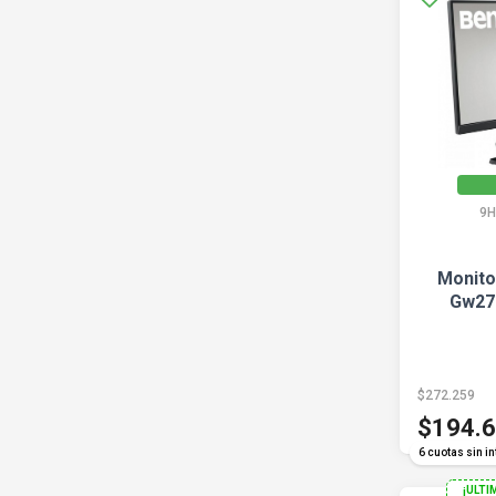
9H
Monito
Gw27
$272.259
$194.
6 cuotas sin in
¡ULTI