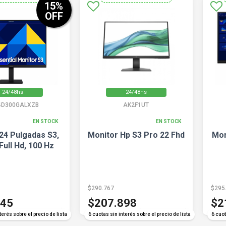
15
%
OFF
24/48hs
24/48hs
4D300GALXZB
AK2F1UT
EN STOCK
EN STOCK
24 Pulgadas S3,
Monitor Hp S3 Pro 22 Fhd
Mon
Full Hd, 100 Hz
$290.767
$295
345
$207.898
$2
COMPARAR
COMPARAR
terés sobre el precio de lista
6 cuotas sin interés sobre el precio de lista
6 cuot