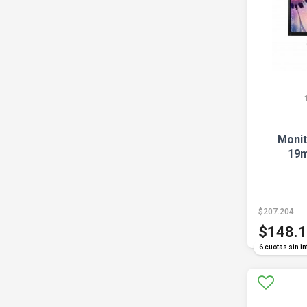
Monit
19m
$207.204
$148.
6 cuotas sin in