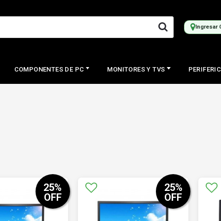
Ingresar 
COMPONENTES DE PC
MONITORES Y TVS
PERIFERI
25
%
25
%
OFF
OFF