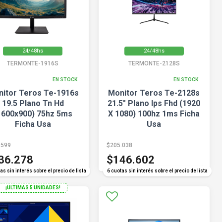
24/48hs
24/48hs
TERMONTE-1916S
TERMONTE-2128S
EN STOCK
EN STOCK
itor Teros Te-1916s
Monitor Teros Te-2128s
19.5 Plano Tn Hd
21.5" Plano Ips Fhd (1920
1600x900) 75hz 5ms
X 1080) 100hz 1ms Ficha
Ficha Usa
Usa
.599
$205.038
36.278
$146.602
COMPARAR
COMPARAR
as sin interés sobre el precio de lista
6 cuotas sin interés sobre el precio de lista
¡ULTIMAS 5 UNIDADES!