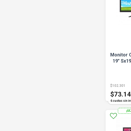
Monitor 
19" Sx1
$102.301
$73.1
6 cuotas sin in
¡U