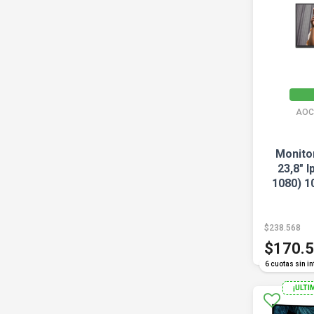
AOC
Monito
23,8" I
1080) 1
$238.568
$170.
6 cuotas sin in
¡ULTI