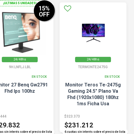
¡ULTIMAS 5 UNIDADES!
15
%
OFF
24/48hs
24/48hs
9H.LNFLJ.LBL
TERMONTE2475G
EN STOCK
EN STOCK
itor 27 Benq Gw2791
Monitor Teros Te-2475g
Fhd Ips 100hz
Gaming 24.5" Plano Va
Fhd (1920x1080) 180hz
1ms Ficha Usa
.444
$323.373
29.832
$231.212
COMPARAR
COMPARAR
as sin interés sobre el precio de lista
6 cuotas sin interés sobre el precio de lista