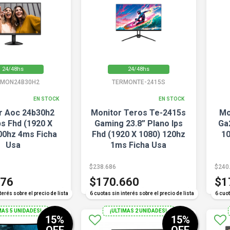
24/48hs
24/48hs
MON24B30H2
TERMONTE-2415S
EN STOCK
EN STOCK
r Aoc 24b30h2
Monitor Teros Te-2415s
Mo
ps Fhd (1920 X
Gaming 23.8” Plano Ips
Ga
00hz 4ms Ficha
Fhd (1920 X 1080) 120hz
10
Usa
1ms Ficha Usa
$238.686
$240
576
$170.660
$1
COMPARAR
COMPARAR
terés sobre el precio de lista
6 cuotas sin interés sobre el precio de lista
6 cuot
MAS 5 UNIDADES!
¡ULTIMAS 2 UNIDADES!
15
%
15
%