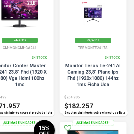
24/48hs
24/48hs
CM-MONCMI-GA241
TERMONTE2417S
EN STOCK
EN STOCK
nitor Cooler Master
Monitor Teros Te-2417s
241 23.8" Fhd (1920 X
Gaming 23,8" Plano Ips
80) Vga Hdmi 100hz
Fhd (1920x1080) 144hz
1ms
1ms Ficha Usa
.499
$254.905
71.957
$182.257
COMPARAR
COMPARAR
as sin interés sobre el precio de lista
6 cuotas sin interés sobre el precio de lista
¡ULTIMAS 5 UNIDADES!
¡ULTIMAS 5 UNIDADES!
15
%