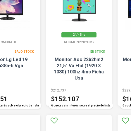
24/48hs
19M38A-B
AOCMON22B2HM2
BAJO STOCK
EN STOCK
or Lg Led 19
Monitor Aoc 22b2hm2
Mon
38a-b Vga
21,5" Va Fhd (1920 X
1080) 100hz 4ms Ficha
Usa
$212.737
$229
151
$152.107
$1
COMPARAR
terés sobre el precio de lista
6 cuotas sin interés sobre el precio de lista
6 cuot