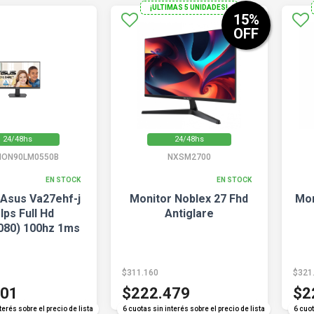
¡ULTIMAS 5 UNIDADES!
15
%
OFF
24/48hs
24/48hs
ON90LM0550B
NXSM2700
EN STOCK
EN STOCK
 Asus Va27ehf-j
Monitor Noblex 27 Fhd
Mon
 Ips Full Hd
Antiglare
080) 100hz 1ms
$311.160
$321
401
$222.479
$2
COMPARAR
COMPARAR
terés sobre el precio de lista
6 cuotas sin interés sobre el precio de lista
6 cuot