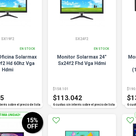
SX19F2
SX24F2
EN STOCK
EN STOCK
Oficina Solarmax
Monitor Solarmax 24"
Mon
9f2 Hd 60hz Vga
Sx24f2 Fhd Vga Hdmi
Hdmi
(
$158.101
$190
45
$113.042
$1
terés sobre el precio de lista
6 cuotas sin interés sobre el precio de lista
6 cuot
LTIMA UNIDAD!
15
%
OFF