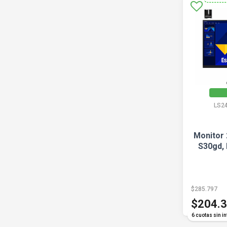
LS2
Monitor 
S30gd, 
$285.797
$204.
6 cuotas sin in