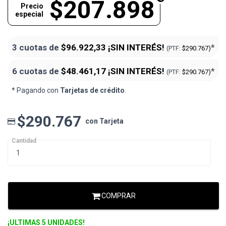
$207.898
Precio
especial
3 cuotas de
$96.922,33
¡SIN INTERÉS!
*
(PTF:
$290.767)
6 cuotas de
$48.461,17
¡SIN INTERÉS!
*
(PTF:
$290.767)
* Pagando con
Tarjetas de crédito
.
$290.767
con Tarjeta
Cantidad
COMPRAR
¡ULTIMAS 5 UNIDADES!