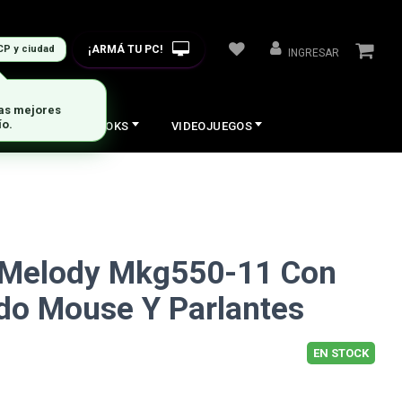
¡ARMÁ TU PC!
CP y ciudad
INGRESAR
las mejores
ío.
COS
NOTEBOOKS
VIDEOJUEGOS
t Melody Mkg550-11 Con
do Mouse Y Parlantes
EN STOCK