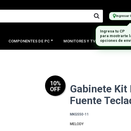
Ingresar 
Ingresa tu CP
para mostrarte 
opciones de env
COMPONENTES DE PC
MONITORES Y TVS
PERIFERI
10
%
Gabinete Ki
OFF
Fuente Tecla
MKG550-11
MELODY