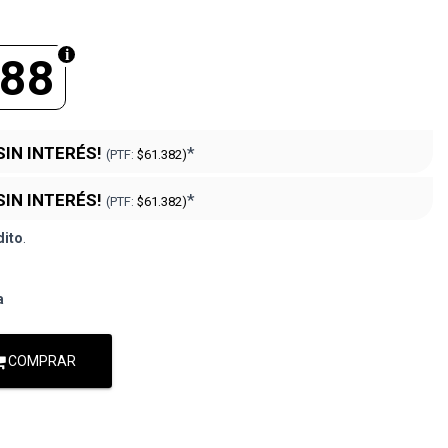
888
SIN INTERÉS!
*
(PTF:
$61.382)
SIN INTERÉS!
*
(PTF:
$61.382)
dito
.
a
COMPRAR