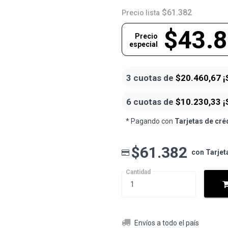
$61.382
Precio lista
$43.
Precio
especial
3 cuotas de
$20.460,67
¡
6 cuotas de
$10.230,33
¡
* Pagando con
Tarjetas de cré
$61.382
con Tarjet
Cantidad
Envíos a todo el país