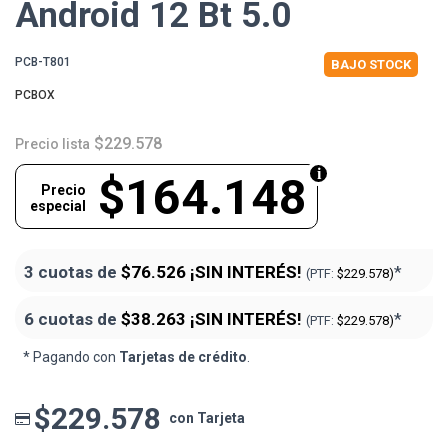
Android 12 Bt 5.0
PCB-T801
BAJO STOCK
PCBOX
$229.578
Precio lista
$164.148
Precio
especial
3 cuotas de
$76.526
¡SIN INTERÉS!
*
(PTF:
$229.578)
6 cuotas de
$38.263
¡SIN INTERÉS!
*
(PTF:
$229.578)
* Pagando con
Tarjetas de crédito
.
$229.578
con Tarjeta