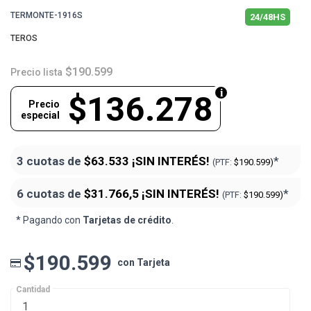
TERMONTE-1916S
24/48HS
TEROS
$190.599
Precio lista
$136.278
Precio
especial
3 cuotas de
$63.533
¡SIN INTERÉS!
*
(PTF:
$190.599)
6 cuotas de
$31.766,5
¡SIN INTERÉS!
*
(PTF:
$190.599)
* Pagando con
Tarjetas de crédito
.
$190.599
con Tarjeta
Cantidad