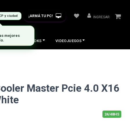
¡ARMÁ TU PC!
CP y ciudad
INGRESAR
las mejores
ío.
COS
NOTEBOOKS
VIDEOJUEGOS
Cooler Master Pcie 4.0 X16
hite
24/48HS