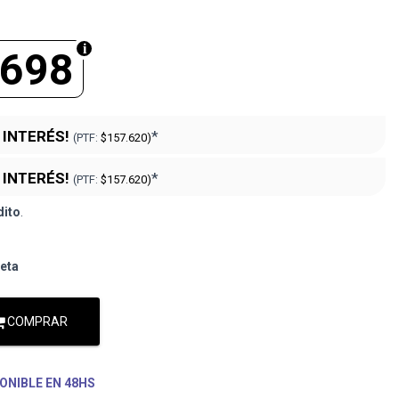
.698
N INTERÉS!
*
(PTF:
$157.620)
N INTERÉS!
*
(PTF:
$157.620)
dito
.
jeta
COMPRAR
ONIBLE EN 48HS