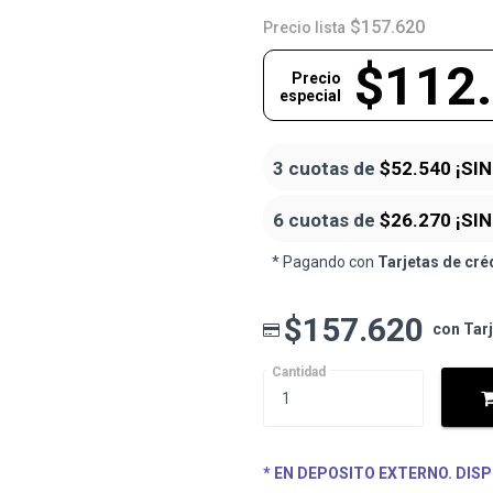
$157.620
Precio lista
$112
Precio
especial
3 cuotas de
$52.540
¡SI
6 cuotas de
$26.270
¡SI
* Pagando con
Tarjetas de cré
$157.620
con Tar
Cantidad
* EN DEPOSITO EXTERNO. DISP