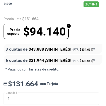
24900
24/48HS
$131.664
Precio lista
$94.140
Precio
especial
3 cuotas de
$43.888
¡SIN INTERÉS!
*
(PTF:
$131.664)
6 cuotas de
$21.944
¡SIN INTERÉS!
*
(PTF:
$131.664)
* Pagando con
Tarjetas de crédito
.
$131.664
con Tarjeta
Cantidad