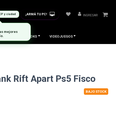
¡ARMÁ TU PC!
CP y ciudad
INGRESAR
COS
NOTEBOOKS
VIDEOJUEGOS
nk Rift Apart Ps5 Fisco
BAJO STOCK