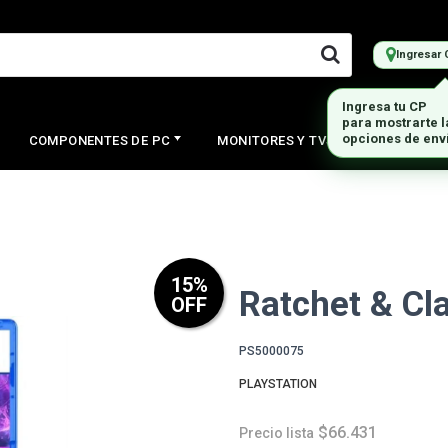
Ingresar 
COMPONENTES DE PC
MONITORES Y TVS
PERIFERI
15
%
Ratchet & Cla
OFF
PS5000075
PLAYSTATION
$66.431
Precio lista