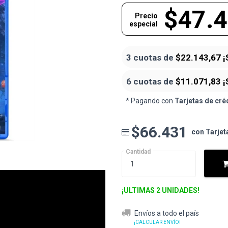
$47.
Precio
especial
3 cuotas de
$22.143,67
¡
6 cuotas de
$11.071,83
¡
* Pagando con
Tarjetas de cré
$66.431
con Tarjet
Cantidad
¡ULTIMAS 2 UNIDADES!
Envíos a todo el país
¡CALCULAR ENVÍO!