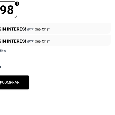
498
SIN INTERÉS!
*
(PTF:
$66.431)
SIN INTERÉS!
*
(PTF:
$66.431)
dito
.
a
COMPRAR