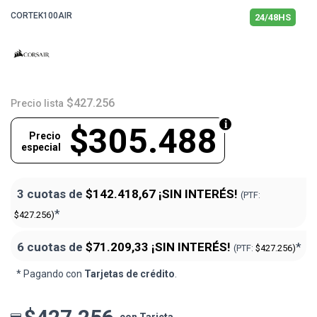
CORTEK100AIR
24/48HS
$427.256
Precio lista
$305.488
Precio
especial
3 cuotas de
$142.418,67
¡SIN INTERÉS!
(PTF:
*
$427.256)
6 cuotas de
$71.209,33
¡SIN INTERÉS!
*
(PTF:
$427.256)
* Pagando con
Tarjetas de crédito
.