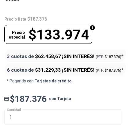
$187.376
Precio lista
$133.974
Precio
especial
3 cuotas de
$62.458,67
¡SIN INTERÉS!
*
(PTF:
$187.376)
6 cuotas de
$31.229,33
¡SIN INTERÉS!
*
(PTF:
$187.376)
* Pagando con
Tarjetas de crédito
.
$187.376
con Tarjeta
Cantidad