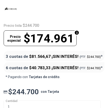
$244.700
Precio lista
$174.961
Precio
especial
3 cuotas de
$81.566,67
¡SIN INTERÉS!
*
(PTF:
$244.700)
6 cuotas de
$40.783,33
¡SIN INTERÉS!
*
(PTF:
$244.700)
* Pagando con
Tarjetas de crédito
.
$244.700
con Tarjeta
Cantidad