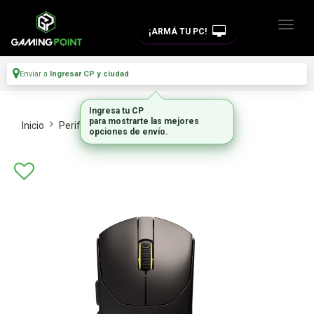
¡ARMÁ TU PC!
Enviar a
Ingresar CP y ciudad
Ingresa tu CP
para mostrarte las mejores
Inicio
Perifericos
Mouse
opciones de envío.