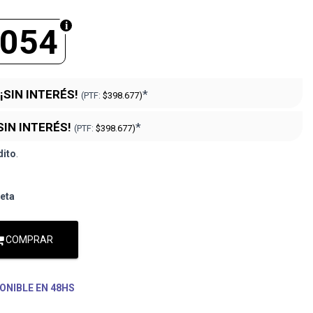
.054
¡SIN INTERÉS!
*
(PTF:
$398.677)
SIN INTERÉS!
*
(PTF:
$398.677)
dito
.
jeta
COMPRAR
ONIBLE EN 48HS