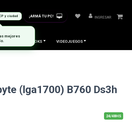
¡ARMÁ TU PC!
CP y ciudad
INGRESAR
las mejores
ío.
COS
NOTEBOOKS
VIDEOJUEGOS
yte (lga1700) B760 Ds3h
24/48HS