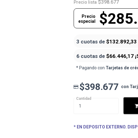
$398.677
Precio lista
$285
Precio
especial
3 cuotas de
$132.892,33
6 cuotas de
$66.446,17
¡
* Pagando con
Tarjetas de cré
$398.677
con Tar
Cantidad
* EN DEPOSITO EXTERNO. DISP