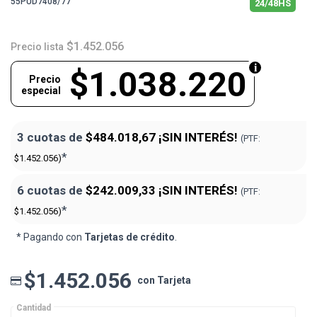
55PUD7408/77
24/48HS
$1.452.056
Precio lista
$1.038.220
Precio
especial
3 cuotas de
$484.018,67
¡SIN INTERÉS!
(PTF:
*
$1.452.056)
6 cuotas de
$242.009,33
¡SIN INTERÉS!
(PTF:
*
$1.452.056)
* Pagando con
Tarjetas de crédito
.
$1.452.056
con Tarjeta
Cantidad