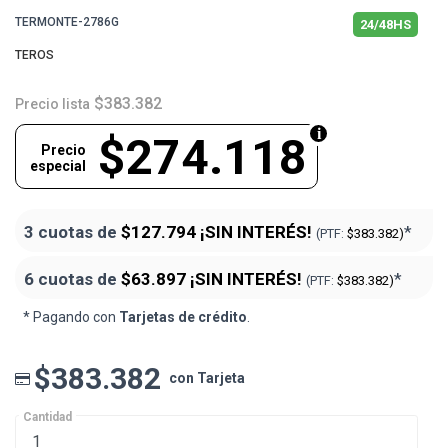
TERMONTE-2786G
24/48HS
TEROS
$383.382
Precio lista
$274.118
Precio
especial
3 cuotas de
$127.794
¡SIN INTERÉS!
*
(PTF:
$383.382)
6 cuotas de
$63.897
¡SIN INTERÉS!
*
(PTF:
$383.382)
* Pagando con
Tarjetas de crédito
.
$383.382
con Tarjeta
Cantidad