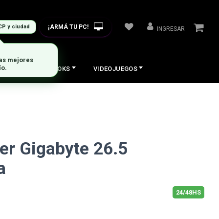
¡ARMÁ TU PC!
CP y ciudad
INGRESAR
las mejores
ío.
COS
NOTEBOOKS
VIDEOJUEGOS
r Gigabyte 26.5
a
24/48HS