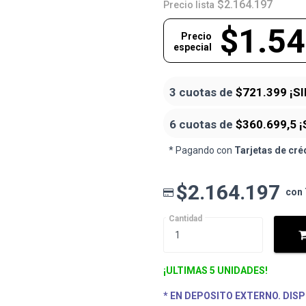
$2.164.197
Precio lista
$1.54
Precio
especial
3 cuotas de
$721.399
¡S
6 cuotas de
$360.699,5
¡
* Pagando con
Tarjetas de cré
$2.164.197
con 
Cantidad
¡ULTIMAS 5 UNIDADES!
* EN DEPOSITO EXTERNO. DISP