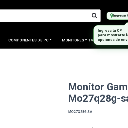
Ingresar 
Ingresa tu CP
para mostrarte 
opciones de env
COMPONENTES DE PC
MONITORES Y TVS
PERIFERI
Monitor Game
Mo27q28g-s
MO27Q28G SA