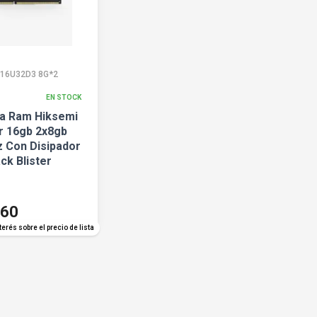
16U32D3 8G*2
EN STOCK
a Ram Hiksemi
 16gb 2x8gb
 Con Disipador
ck Blister
660
terés sobre el precio de lista