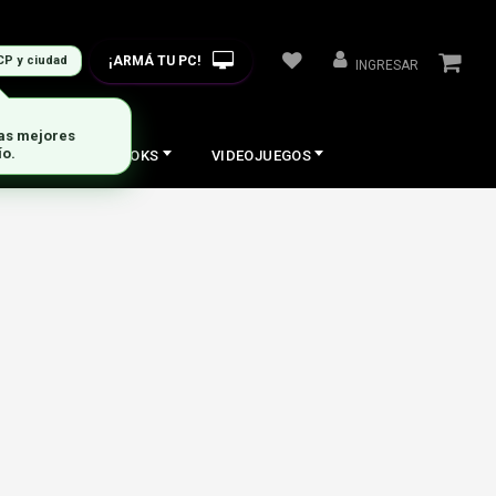
¡ARMÁ TU PC!
CP y ciudad
INGRESAR
las mejores
ío.
COS
NOTEBOOKS
VIDEOJUEGOS