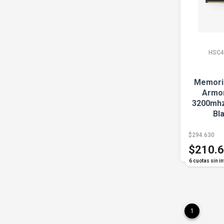
HSC4
Memori
Armor
3200mhz
Bla
$294.630
$210.
6 cuotas sin in
1