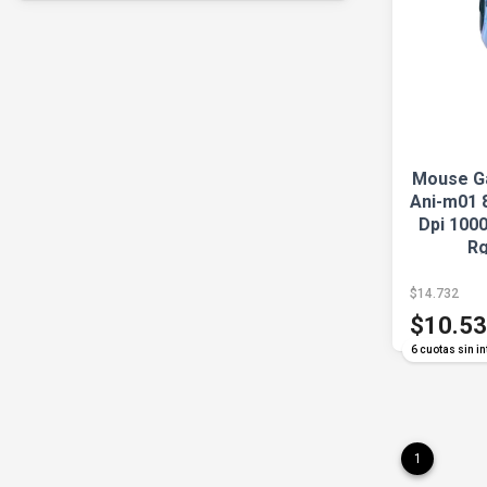
Mouse G
Ani-m01 
Dpi 1000
Rg
$14.732
$10.5
6 cuotas sin in
1