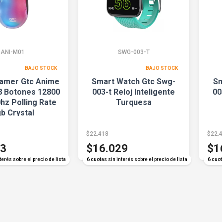
ANI-M01
SWG-003-T
BAJO STOCK
BAJO STOCK
amer Gtc Anime
Smart Watch Gtc Swg-
Sm
8 Botones 12800
003-t Reloj Inteligente
00
hz Polling Rate
Turquesa
b Crystal
$22.418
$22.
33
$16.029
$1
terés sobre el precio de lista
6 cuotas sin interés sobre el precio de lista
6 cuot