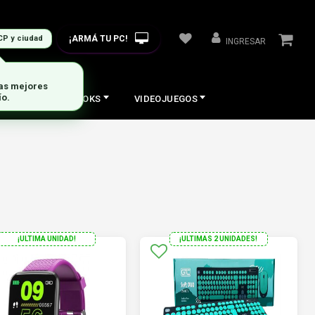
¡ARMÁ TU PC!
CP y ciudad
INGRESAR
las mejores
ío.
COS
NOTEBOOKS
VIDEOJUEGOS
¡ULTIMA UNIDAD!
¡ULTIMAS 2 UNIDADES!