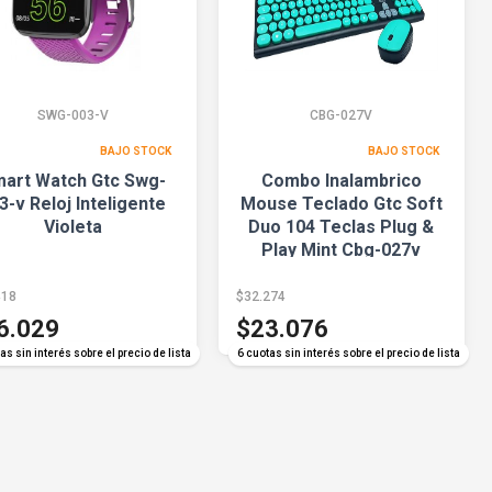
SWG-003-V
CBG-027V
BAJO STOCK
BAJO STOCK
art Watch Gtc Swg-
Combo Inalambrico
3-v Reloj Inteligente
Mouse Teclado Gtc Soft
Violeta
Duo 104 Teclas Plug &
Play Mint Cbg-027v
418
$32.274
6.029
$23.076
as sin interés sobre el precio de lista
6 cuotas sin interés sobre el precio de lista