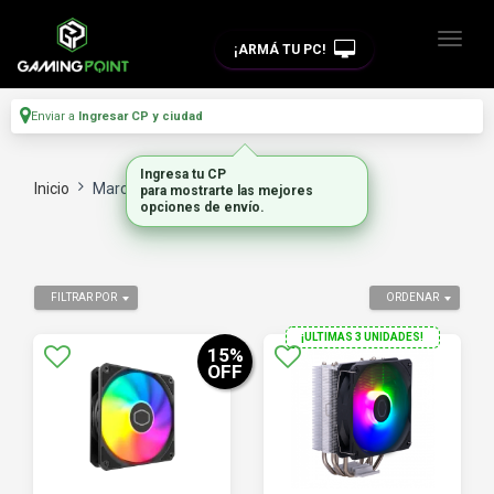
¡ARMÁ TU PC!
Enviar a
Ingresar CP y ciudad
Ingresa tu CP
Inicio
Marca
COOLERMASTER
para mostrarte las mejores
opciones de envío.
FILTRAR POR
ORDENAR
¡ULTIMAS 3 UNIDADES!
15
%
OFF