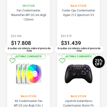
EN STOCK
BAJO STOCK
Fan Coolermaster
Cooler Cpu Coolermaster
Masterfan Mf120 Lite Argb
Hyper 212 Spectrum V3
120mm
$24.906
$43.970
$17.808
$31.439
6 cuotas sin interés sobre el precio de
6 cuotas sin interés sobre el precio de
lista
lista
¡ULTIMAS 2 UNIDADES!
¡ULTIMAS 2 UNIDADES!
25
%
OFF
BAJO STOCK
BAJO STOCK
Kit Coolermaster Fan
Joystick Inalambrico
Mf120 Lite Argb 3 En 1
Coolermaster Storm Pc