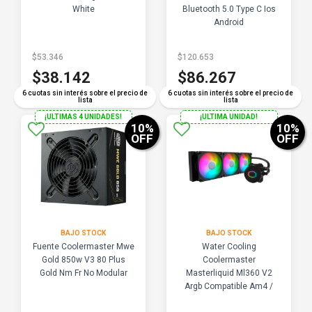
White
Bluetooth 5.0 Type C Ios
Android
$53.346
$120.653
$38.142
$86.267
6 cuotas sin interés sobre el precio de
6 cuotas sin interés sobre el precio de
lista
lista
¡ULTIMAS 4 UNIDADES!
¡ULTIMA UNIDAD!
10
%
10
%
OFF
OFF
BAJO STOCK
BAJO STOCK
Fuente Coolermaster Mwe
Water Cooling
Gold 850w V3 80 Plus
Coolermaster
Gold Nm Fr No Modular
Masterliquid Ml360 V2
Argb Compatible Am4 /
Lga 1200 / 1700