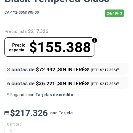
CA-1Y2-00M1WN-00
24/48HS
$217.326
Precio lista
$155.388
Precio
especial
3 cuotas de
$72.442
¡SIN INTERÉS!
*
(PTF:
$217.326)
6 cuotas de
$36.221
¡SIN INTERÉS!
*
(PTF:
$217.326)
* Pagando con
Tarjetas de crédito
.
$217.326
con Tarjeta
Cantidad