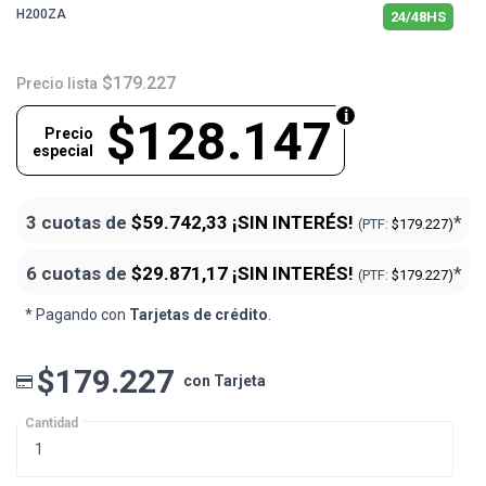
H200ZA
24/48HS
$179.227
Precio lista
$128.147
Precio
especial
3 cuotas de
$59.742,33
¡SIN INTERÉS!
*
(PTF:
$179.227)
6 cuotas de
$29.871,17
¡SIN INTERÉS!
*
(PTF:
$179.227)
* Pagando con
Tarjetas de crédito
.
$179.227
con Tarjeta
Cantidad