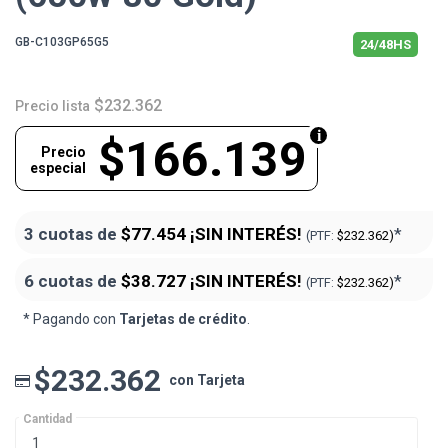
GB-C103GP65G5
24/48HS
$232.362
Precio lista
$166.139
Precio
especial
3 cuotas de
$77.454
¡SIN INTERÉS!
*
(PTF:
$232.362)
6 cuotas de
$38.727
¡SIN INTERÉS!
*
(PTF:
$232.362)
* Pagando con
Tarjetas de crédito
.
$232.362
con Tarjeta
Cantidad