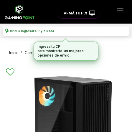
¡ARMÁ TU PC!
Enviar a
Ingresar CP y ciudad
Ingresa tu CP
para mostrarte las mejores
Inicio
Componentes De Pc
Gabinetes
opciones de envío.