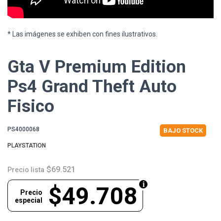
* Las imágenes se exhiben con fines ilustrativos.
Gta V Premium Edition
Ps4 Grand Theft Auto
Fisico
PS4000068
BAJO STOCK
PLAYSTATION
$69.521
Precio lista
$49.708
Precio
especial