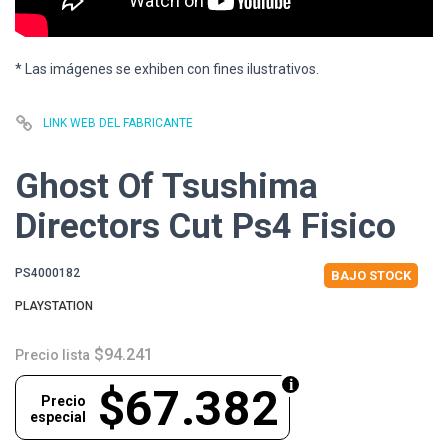
* Las imágenes se exhiben con fines ilustrativos.
LINK WEB DEL FABRICANTE
Ghost Of Tsushima
Directors Cut Ps4 Fisico
PS4000182
BAJO STOCK
PLAYSTATION
$94.241
Precio lista
$67.382
Precio
especial