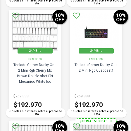
6 cuotas sin interés sobre el precio de
6 cuotas sin interés sobre el precio de
lista
lista
10
%
10
%
OFF
OFF
24/48hs
24/48hs
EN STOCK
EN STOCK
Teclado Gamer Ducky One
Teclado Gamer Ducky One
2 Mini Rgb Cherry Mx
2 Mini Rgb Cuspdazt1
Brown Double-shot Pbt
Mecanico White Iso
EspaÑol
$269.888
$269.888
$192.970
$192.970
6 cuotas sin interés sobre el precio de
6 cuotas sin interés sobre el precio de
lista
lista
¡ULTIMAS 5 UNIDADES!
10
%
10
%
OFF
OFF