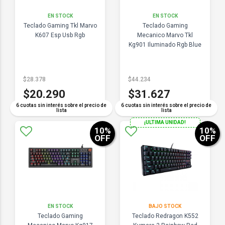
EN STOCK
EN STOCK
Teclado Gaming Tkl Marvo
Teclado Gaming
K607 Esp Usb Rgb
Mecanico Marvo Tkl
Kg901 Iluminado Rgb Blue
$28.378
$44.234
$20.290
$31.627
6 cuotas sin interés sobre el precio de
6 cuotas sin interés sobre el precio de
lista
lista
¡ULTIMA UNIDAD!
10
%
10
%
OFF
OFF
EN STOCK
BAJO STOCK
Teclado Gaming
Teclado Redragon K552