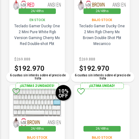
24/48hs
24/48hs
EN STOCK
BAJO STOCK
Teclado Gamer Ducky One
Teclado Gamer Ducky One
2 Mini Pure White Rgb
2 Mini Rgb Cherry Mx
Version Gaming Cherry Mx
Brown Double Shot Pbt
Red Double-shot Pbt
Mecanico
Mecanico
$269.888
$269.888
$192.970
$192.970
6 cuotas sin interés sobre el precio de
6 cuotas sin interés sobre el precio de
lista
lista
¡ULTIMAS 2 UNIDADES!
¡ULTIMA UNIDAD!
10
%
OFF
24/48hs
24/48hs
BAJO STOCK
BAJO STOCK