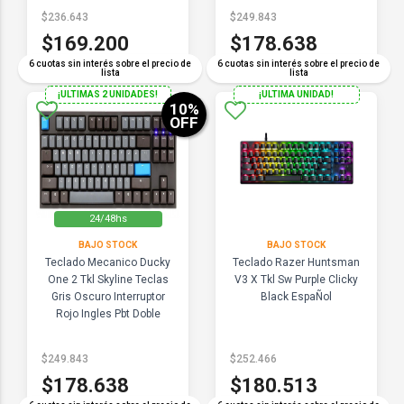
Estuche Gris Sin Led
$236.643
$249.843
$169.200
$178.638
6 cuotas sin interés sobre el precio de
6 cuotas sin interés sobre el precio de
lista
lista
¡ULTIMAS 2 UNIDADES!
¡ULTIMA UNIDAD!
10
%
OFF
24/48hs
BAJO STOCK
BAJO STOCK
Teclado Mecanico Ducky
Teclado Razer Huntsman
One 2 Tkl Skyline Teclas
V3 X Tkl Sw Purple Clicky
Gris Oscuro Interruptor
Black EspaÑol
Rojo Ingles Pbt Doble
Disparo Sin Costuras
Estuche Gris Sin Led
$249.843
$252.466
$178.638
$180.513