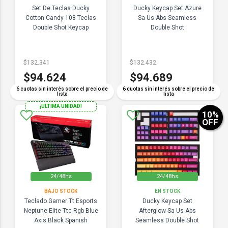
Set De Teclas Ducky
Ducky Keycap Set Azure
Cotton Candy 108 Teclas
Sa Us Abs Seamless
Double Shot Keycap
Double Shot
$132.341
$132.432
$94.624
$94.689
6 cuotas sin interés sobre el precio de
6 cuotas sin interés sobre el precio de
lista
lista
¡ULTIMA UNIDAD!
10
%
OFF
24/48hs
24/48hs
BAJO STOCK
EN STOCK
Teclado Gamer Tt Esports
Ducky Keycap Set
Neptune Elite Ttc Rgb Blue
Afterglow Sa Us Abs
Axis Black Spanish
Seamless Double Shot