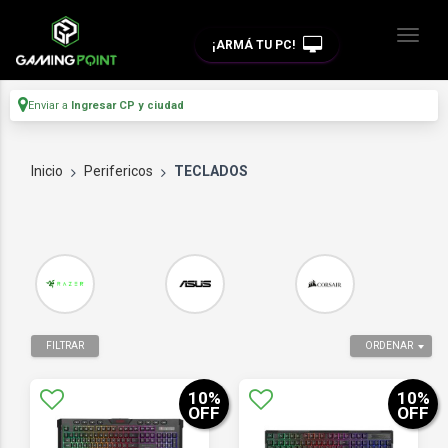
¡ARMÁ TU PC!
Enviar a
Ingresar CP y ciudad
Inicio
Perifericos
TECLADOS
FILTRAR
ORDENAR
10
%
10
%
OFF
OFF