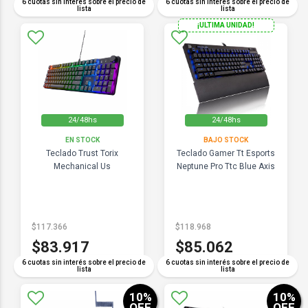
6 cuotas sin interés sobre el precio de
6 cuotas sin interés sobre el precio de
lista
lista
¡ULTIMA UNIDAD!
24/48hs
24/48hs
EN STOCK
BAJO STOCK
Teclado Trust Torix
Teclado Gamer Tt Esports
Mechanical Us
Neptune Pro Ttc Blue Axis
$117.366
$118.968
$83.917
$85.062
6 cuotas sin interés sobre el precio de
6 cuotas sin interés sobre el precio de
lista
lista
10
%
10
%
OFF
OFF