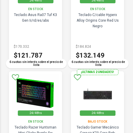
24/48hs
24/48hs
EN STOCK
EN STOCK
Teclado Asus Ra07 Tuf K3
Teclado C/cable Hyperx
Gen Ii/rd/es/abs
Alloy Origins Core Red Us
Negro
$170.332
$184.824
$121.787
$132.149
6 cuotas sin interés sobre el precio de
6 cuotas sin interés sobre el precio de
lista
lista
¡ULTIMAS 2 UNIDADES!
24/48hs
24/48hs
EN STOCK
BAJO STOCK
Teclado Razer Huntsman
Teclado Gamer Mecánico