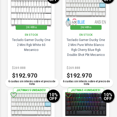
24/48hs
24/48hs
EN STOCK
EN STOCK
Teclado Gamer Ducky One
Teclado Gamer Ducky One
2 Mini Rgb White 60
2 Mini Pure White Blanco
Mecanico
Rgb Cherry Blue Rgb
Double Shot Pbt Mecanico
$269.888
$269.888
$192.970
$192.970
6 cuotas sin interés sobre el precio de
6 cuotas sin interés sobre el precio de
lista
lista
¡ULTIMAS 5 UNIDADES!
¡ULTIMAS 4 UNIDADES!
10
%
10
%
OFF
OFF