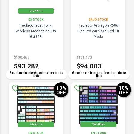
24/48hs
EN STOCK
BAJO STOCK
Teclado Trust Torix
Teclado Redragon K686
Wireless Mechanical Us
Eisa Pro Wireless Red Tri
Gxt868
Mode
$130.465
$131.473
$93.282
$94.003
6 cuotas sin interés sobre el precio de
6 cuotas sin interés sobre el precio de
lista
lista
10
%
10
%
OFF
OFF
24/48hs
24/48hs
EN STOCK
EN STOCK