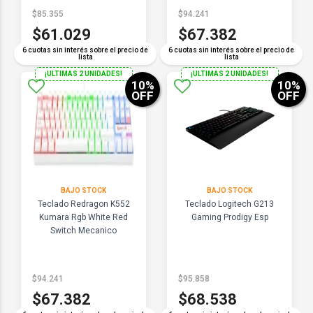
$85.355
$94.241
$61.029
$67.382
6 cuotas sin interés sobre el precio de
6 cuotas sin interés sobre el precio de
lista
lista
¡ULTIMAS 2 UNIDADES!
¡ULTIMAS 2 UNIDADES!
10
%
10
%
OFF
OFF
BAJO STOCK
BAJO STOCK
Teclado Redragon K552
Teclado Logitech G213
Kumara Rgb White Red
Gaming Prodigy Esp
Switch Mecanico
$94.241
$95.858
$67.382
$68.538