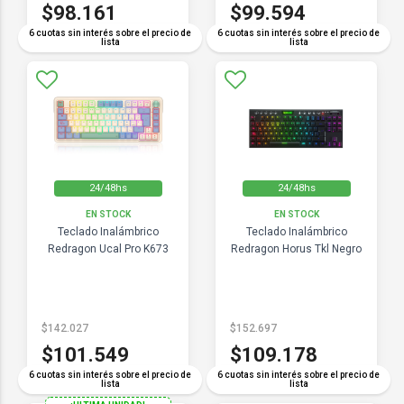
$98.161
$99.594
6 cuotas sin interés sobre el precio de
6 cuotas sin interés sobre el precio de
lista
lista
24/48hs
24/48hs
EN STOCK
EN STOCK
Teclado Inalámbrico
Teclado Inalámbrico
Redragon Ucal Pro K673
Redragon Horus Tkl Negro
$142.027
$152.697
$101.549
$109.178
6 cuotas sin interés sobre el precio de
6 cuotas sin interés sobre el precio de
lista
lista