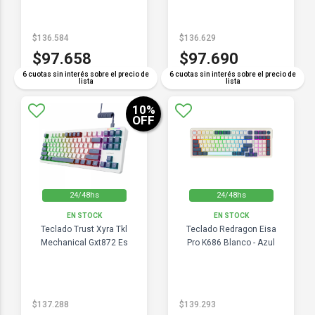
$136.584
$136.629
$97.658
$97.690
6 cuotas sin interés sobre el precio de
6 cuotas sin interés sobre el precio de
lista
lista
10
%
OFF
24/48hs
24/48hs
EN STOCK
EN STOCK
Teclado Trust Xyra Tkl
Teclado Redragon Eisa
Mechanical Gxt872 Es
Pro K686 Blanco - Azul
$137.288
$139.293