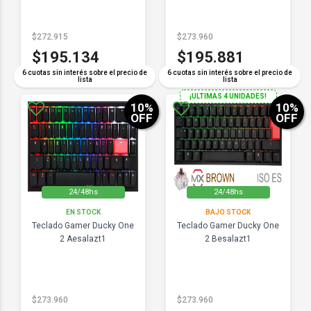
$272.915
$273.960
$195.134
$195.881
6 cuotas sin interés sobre el precio de
6 cuotas sin interés sobre el precio de
lista
lista
¡ULTIMAS 4 UNIDADES!
10
%
10
%
OFF
OFF
24/48hs
24/48hs
EN STOCK
BAJO STOCK
Teclado Gamer Ducky One
Teclado Gamer Ducky One
2 Aesalazt1
2 Besalazt1
$273.960
$273.960