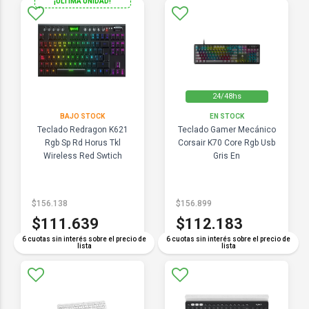
¡ULTIMA UNIDAD!
24/48hs
BAJO STOCK
EN STOCK
Teclado Redragon K621
Teclado Gamer Mecánico
Rgb Sp Rd Horus Tkl
Corsair K70 Core Rgb Usb
Wireless Red Swtich
Gris En
$156.138
$156.899
$111.639
$112.183
6 cuotas sin interés sobre el precio de
6 cuotas sin interés sobre el precio de
lista
lista