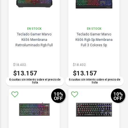
EN STOCK
EN STOCK
Teclado Gamer Marvo
Teclado Gamer Marvo
K656 Membrana
K606 Rgb Sp Membrana
Retroiluminado Rgb Full
Full 3 Colores Sp
$18.402
$18.402
$13.157
$13.157
6 cuotas sin interés sobre el precio de
6 cuotas sin interés sobre el precio de
lista
lista
10
%
10
%
OFF
OFF