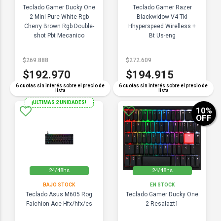
Teclado Gamer Ducky One
Teclado Gamer Razer
2 Mini Pure White Rgb
Blackwidow V4 Tkl
Cherry Brown Rgb Double-
Hhyperspeed Wirelless +
shot Pbt Mecanico
Bt Us-eng
$269.888
$272.609
$192.970
$194.915
6 cuotas sin interés sobre el precio de
6 cuotas sin interés sobre el precio de
lista
lista
¡ULTIMAS 2 UNIDADES!
10
%
OFF
24/48hs
24/48hs
BAJO STOCK
EN STOCK
Teclado Asus M605 Rog
Teclado Gamer Ducky One
Falchion Ace Hfx/hfx/es
2 Resalazt1