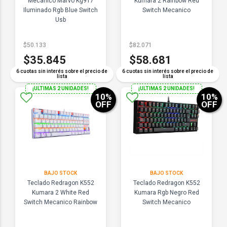
Mecanico Marvo Kg917
Kumara 2 Rainbow Red
Iluminado Rgb Blue Switch
Switch Mecanico
Usb
$50.133
$82.071
$35.845
$58.681
6 cuotas sin interés sobre el precio de
6 cuotas sin interés sobre el precio de
lista
lista
¡ULTIMAS 2 UNIDADES!
¡ULTIMAS 2 UNIDADES!
10
%
10
%
OFF
OFF
BAJO STOCK
BAJO STOCK
Teclado Redragon K552
Teclado Redragon K552
Kumara 2 White Red
Kumara Rgb Negro Red
Switch Mecanico Rainbow
Switch Mecanico