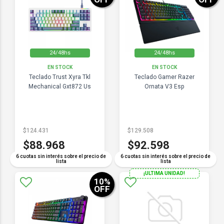
24/48hs
24/48hs
EN STOCK
EN STOCK
Teclado Trust Xyra Tkl
Teclado Gamer Razer
Mechanical Gxt872 Us
Ornata V3 Esp
$124.431
$129.508
$88.968
$92.598
6 cuotas sin interés sobre el precio de
6 cuotas sin interés sobre el precio de
lista
lista
¡ULTIMA UNIDAD!
10
%
OFF