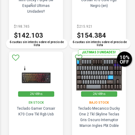
Mini Clicky Purple Sw
Corsair K70 Core Rgb:
EspaÑol Ultimas
Negro (en)
Unidades!!
$198.745
$215.921
$142.103
$154.384
6 cuotas sin interés sobre el precio de
6 cuotas sin interés sobre el precio de
lista
lista
¡ULTIMAS 3 UNIDADES!
10
%
OFF
24/48hs
24/48hs
EN STOCK
BAJO STOCK
Teclado Gamer Corsair
Teclado Mecanico Ducky
K70 Core Tkl Rgb Usb
One 2 Tkl Skyline Teclas
Gris Oscuro Interruptor
Marron Ingles Pbt Doble
Disparo Sin Costuras