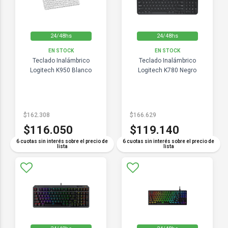
24/48hs
24/48hs
EN STOCK
EN STOCK
Teclado Inalámbrico
Teclado Inalámbrico
Logitech K950 Blanco
Logitech K780 Negro
$162.308
$166.629
$116.050
$119.140
6 cuotas sin interés sobre el precio de
6 cuotas sin interés sobre el precio de
lista
lista