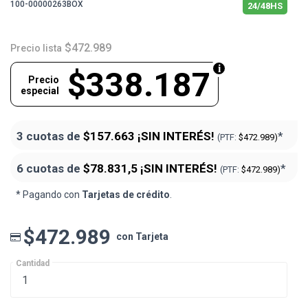
100-00000263BOX
24/48HS
$472.989
Precio lista
$338.187
Precio
especial
3 cuotas de
$157.663
¡SIN INTERÉS!
*
(PTF:
$472.989)
6 cuotas de
$78.831,5
¡SIN INTERÉS!
*
(PTF:
$472.989)
* Pagando con
Tarjetas de crédito
.
$472.989
con Tarjeta
Cantidad