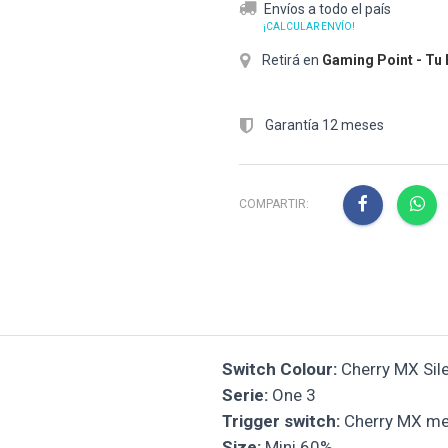
Envíos a todo el país
¡CALCULAR ENVÍO!
Retirá en
Gaming Point - Tu
Garantía 12 meses
COMPARTIR:
Switch Colour:
Cherry MX Sil
Serie:
One 3
Trigger switch:
Cherry MX me
Size:
Mini 60%