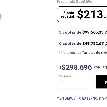
$298.696
Precio lista
$213
Precio
especial
3 cuotas de
$99.565,33
¡
6 cuotas de
$49.782,67
¡
* Pagando con
Tarjetas de cré
$298.696
con Tar
Cantidad
* EN DEPOSITO EXTERNO. DISP