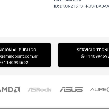
ID:
DKON2161ST-RUSPDABA
NCIÓN AL PÚBLICO
SERVICIO TÉCN
@gamingpoint.com.ar
114099469
1140994692