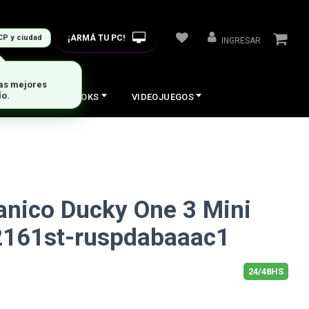
¡ARMÁ TU PC!
CP y ciudad
INGRESAR
las mejores
ío.
COS
NOTEBOOKS
VIDEOJUEGOS
nico Ducky One 3 Mini
2161st-ruspdabaaac1
24/48HS