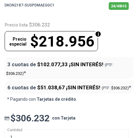
DKON2187-SUSPDMAEGGC1
24/48HS
$306.232
Precio lista
$218.956
Precio
especial
3 cuotas de
$102.077,33
¡SIN INTERÉS!
(PTF:
*
$306.232)
6 cuotas de
$51.038,67
¡SIN INTERÉS!
*
(PTF:
$306.232)
* Pagando con
Tarjetas de crédito
.
$306.232
con Tarjeta
Cantidad