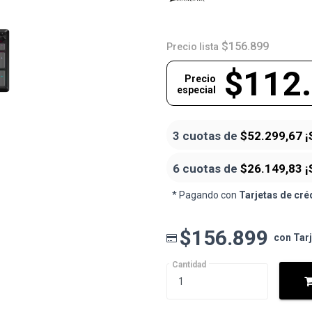
$156.899
Precio lista
$112
Precio
especial
3 cuotas de
$52.299,67
¡
6 cuotas de
$26.149,83
¡
* Pagando con
Tarjetas de cré
$156.899
con Tar
Cantidad