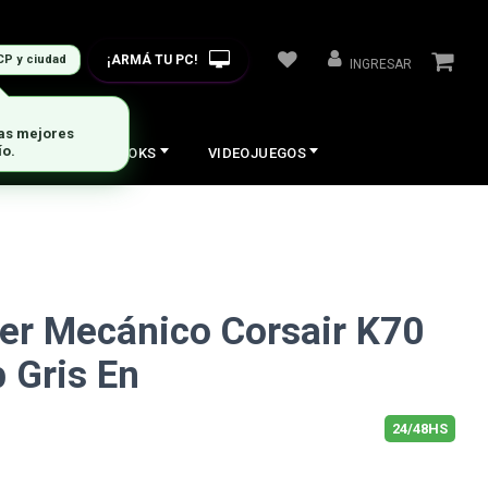
¡ARMÁ TU PC!
CP y ciudad
INGRESAR
las mejores
ío.
COS
NOTEBOOKS
VIDEOJUEGOS
er Mecánico Corsair K70
 Gris En
24/48HS