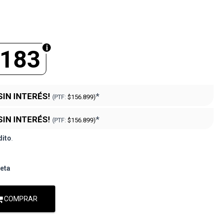
.183
SIN INTERÉS!
*
(PTF:
$156.899)
SIN INTERÉS!
*
(PTF:
$156.899)
dito
.
jeta
COMPRAR