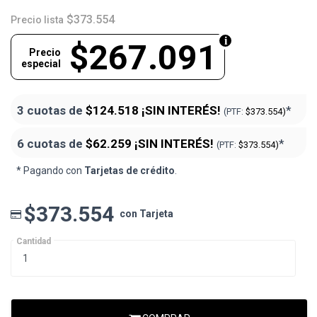
$373.554
Precio lista
$267.091
Precio
especial
3 cuotas de
$124.518
¡SIN INTERÉS!
*
(PTF:
$373.554)
6 cuotas de
$62.259
¡SIN INTERÉS!
*
(PTF:
$373.554)
* Pagando con
Tarjetas de crédito
.
$373.554
con Tarjeta
Cantidad