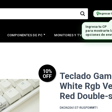
Ingresar 
COMPONENTES DE PC
MONITORES Y TVS
PERIFERI
10
%
Teclado Game
OFF
White Rgb V
Red Double-
DKON2061ST-RUSPDWWT1