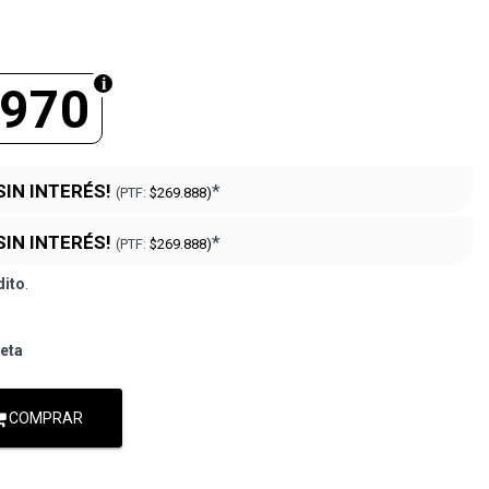
.970
SIN INTERÉS!
*
(PTF:
$269.888)
SIN INTERÉS!
*
(PTF:
$269.888)
dito
.
jeta
COMPRAR