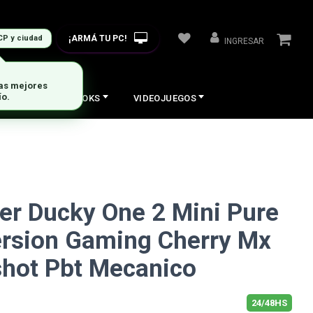
¡ARMÁ TU PC!
CP y ciudad
INGRESAR
COS
NOTEBOOKS
VIDEOJUEGOS
r Ducky One 2 Mini Pure
ersion Gaming Cherry Mx
shot Pbt Mecanico
24/48HS