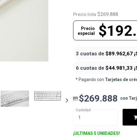
$269.888
Precio lista
$192
Precio
especial
3 cuotas de
$89.962,67
¡
6 cuotas de
$44.981,33
¡
* Pagando con
Tarjetas de cré
$269.888
con Tar
Cantidad
¡ULTIMAS 5 UNIDADES!