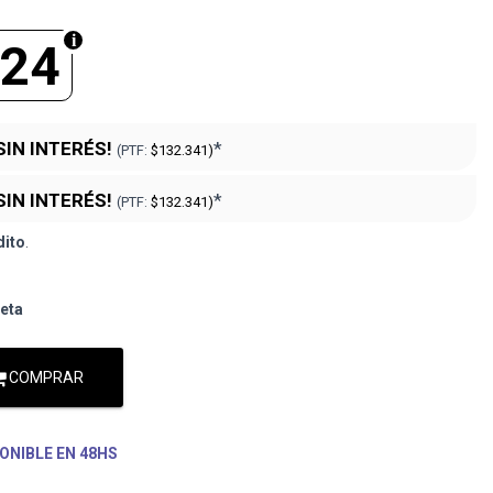
624
SIN INTERÉS!
*
(PTF:
$132.341)
SIN INTERÉS!
*
(PTF:
$132.341)
dito
.
jeta
COMPRAR
ONIBLE EN 48HS