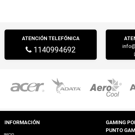
ATENCIÓN TELEFÓNICA
ATE
info
1140994692
INFORMACIÓN
GAMING POI
PUNTO GAM
INICIO