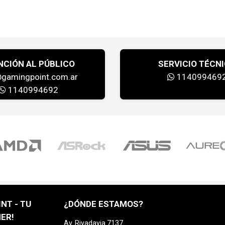
NCIÓN AL PÚBLICO
SERVICIO TÉCN
@gamingpoint.com.ar
114099469
1140994692
NT - TU
¿DÓNDE ESTAMOS?
ER!
Av. Rivadavia 7137