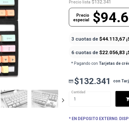
$132.341
Precio lista
$94.
Precio
especial
3 cuotas de
$44.113,67
¡
6 cuotas de
$22.056,83
¡
* Pagando con
Tarjetas de cré
$132.341
con Tar
Cantidad
* EN DEPOSITO EXTERNO. DISP