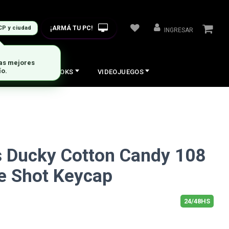
¡ARMÁ TU PC!
CP y ciudad
INGRESAR
las mejores
ío.
COS
NOTEBOOKS
VIDEOJUEGOS
s Ducky Cotton Candy 108
e Shot Keycap
24/48HS