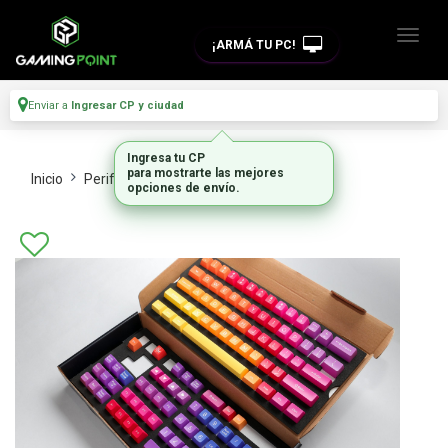
¡ARMÁ TU PC!
Enviar a
Ingresar CP y ciudad
Ingresa tu CP
para mostrarte las mejores
Inicio
Perifericos
Teclados
opciones de envío.