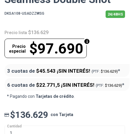
DKSA108-USADZZWSG
24/48HS
$136.629
Precio lista
$97.690
Precio
especial
3 cuotas de
$45.543
¡SIN INTERÉS!
*
(PTF:
$136.629)
6 cuotas de
$22.771,5
¡SIN INTERÉS!
*
(PTF:
$136.629)
* Pagando con
Tarjetas de crédito
.
$136.629
con Tarjeta
Cantidad