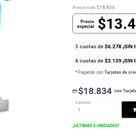
$18.834
Precio lista
$13.
Precio
especial
3 cuotas de
$6.278
¡SIN 
6 cuotas de
$3.139
¡SIN 
* Pagando con
Tarjetas de cré
$18.834
con Tarjet
Cantidad
¡ULTIMAS 5 UNIDADES!