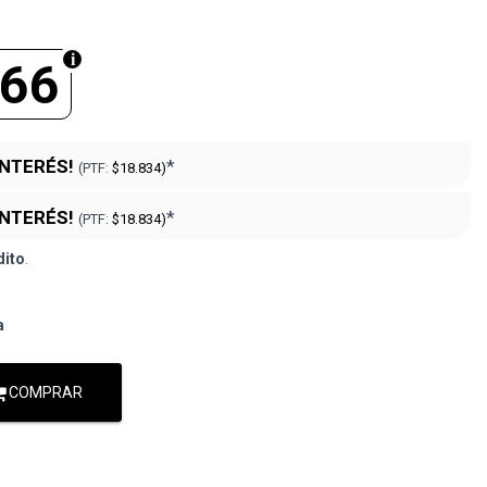
466
INTERÉS!
*
(PTF:
$18.834)
INTERÉS!
*
(PTF:
$18.834)
dito
.
a
COMPRAR