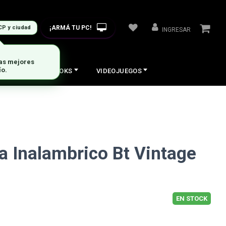
¡ARMÁ TU PC!
CP y ciudad
INGRESAR
las mejores
ío.
COS
NOTEBOOKS
VIDEOJUEGOS
a Inalambrico Bt Vintage
EN STOCK