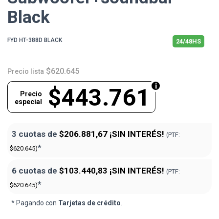
Black
FYD HT-388D BLACK
24/48HS
$620.645
Precio lista
$443.761
Precio
especial
3 cuotas de
$206.881,67
¡SIN INTERÉS!
(PTF:
*
$620.645)
6 cuotas de
$103.440,83
¡SIN INTERÉS!
(PTF:
*
$620.645)
* Pagando con
Tarjetas de crédito
.