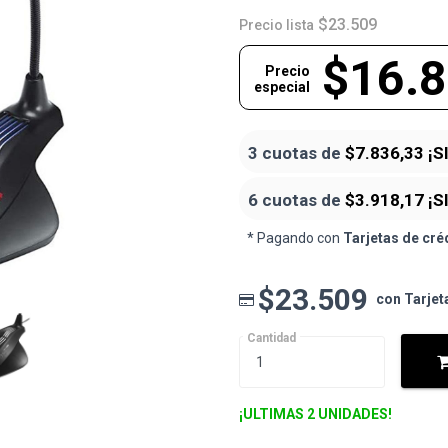
$23.509
Precio lista
$16.
Precio
especial
3 cuotas de
$7.836,33
¡S
6 cuotas de
$3.918,17
¡S
* Pagando con
Tarjetas de cré
$23.509
con Tarjet
Cantidad
¡ULTIMAS 2 UNIDADES!