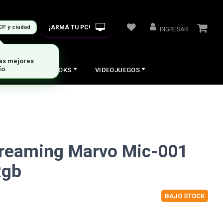
¡ARMÁ TU PC!
CP y ciudad
INGRESAR
las mejores
ío.
COS
NOTEBOOKS
VIDEOJUEGOS
treaming Marvo Mic-001
Rgb
BAJO STOCK