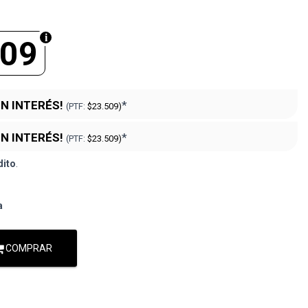
809
IN INTERÉS!
*
(PTF:
$23.509)
IN INTERÉS!
*
(PTF:
$23.509)
dito
.
a
COMPRAR