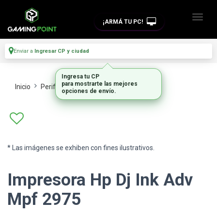
¡ARMÁ TU PC!
Enviar a
Ingresar CP y ciudad
Ingresa tu CP
para mostrarte las mejores
Inicio
Perifericos
Impresoras
opciones de envío.
* Las imágenes se exhiben con fines ilustrativos.
Impresora Hp Dj Ink Adv
Mpf 2975