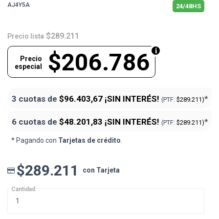
AJ4Y5A
24/48HS
$289.211
Precio lista
$206.786
Precio
especial
3 cuotas de
$96.403,67
¡SIN INTERÉS!
*
(PTF:
$289.211)
6 cuotas de
$48.201,83
¡SIN INTERÉS!
*
(PTF:
$289.211)
* Pagando con
Tarjetas de crédito
.
$289.211
con Tarjeta
Cantidad