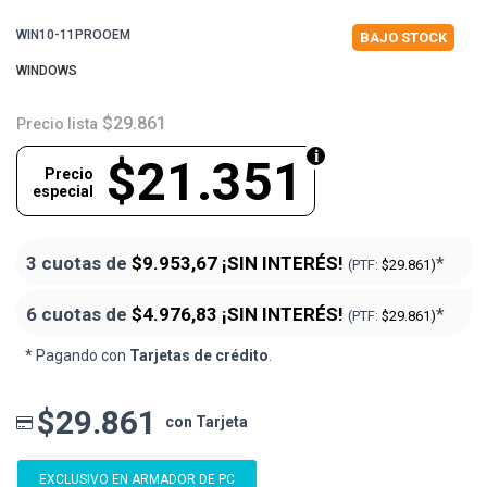
WIN10-11PROOEM
BAJO STOCK
WINDOWS
$29.861
Precio lista
$21.351
Precio
especial
3 cuotas de
$9.953,67
¡SIN INTERÉS!
*
(PTF:
$29.861)
6 cuotas de
$4.976,83
¡SIN INTERÉS!
*
(PTF:
$29.861)
* Pagando con
Tarjetas de crédito
.
$29.861
con Tarjeta
EXCLUSIVO EN ARMADOR DE PC